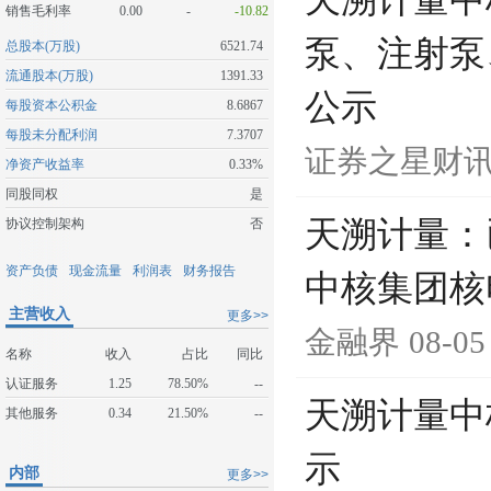
天溯计量中
销售毛利率
0.00
-
-10.82
泵、注射泵
总股本(万股)
6521.74
流通股本(万股)
1391.33
公示
每股资本公积金
8.6867
每股未分配利润
7.3707
证券之星财
净资产收益率
0.33%
同股同权
是
天溯计量：
协议控制架构
否
资产负债
现金流量
利润表
财务报告
中核集团核
主营收入
更多>>
金融界
08-05
名称
收入
占比
同比
认证服务
1.25
78.50%
--
天溯计量中
其他服务
0.34
21.50%
--
示
内部
更多>>