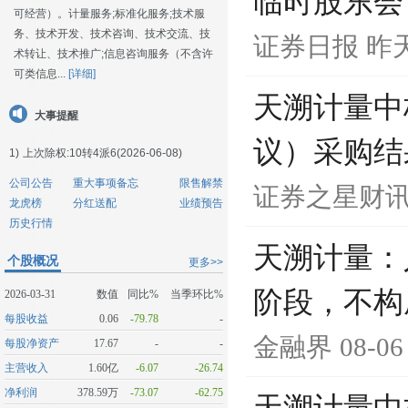
临时股东会
可经营）。计量服务;标准化服务;技术服
务、技术开发、技术咨询、技术交流、技
证券日报
昨天
术转让、技术推广;信息咨询服务（不含许
可类信息...
[详细]
天溯计量中
大事提醒
议）采购结
1)
上次除权:10转4派6(2026-06-08)
公司公告
重大事项备忘
限售解禁
证券之星财
龙虎榜
分红送配
业绩预告
历史行情
天溯计量：
个股概况
更多>>
阶段，不构
2026-03-31
数值
同比%
当季环比%
每股收益
0.06
-79.78
-
金融界
08-06
每股净资产
17.67
-
-
主营收入
1.60亿
-6.07
-26.74
净利润
378.59万
-73.07
-62.75