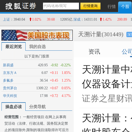
行情
个股
上证
：3940.04
1.02%
39.68
12095亿
深成
：14311.01
1.42%
200.89
天溯计量
(301449)
深
最近浏览
我的自选
资讯
公
以下是热门股票
新易盛
420.95
-0.92
-0.22%
天溯计量中
京东方Ａ
6.07
+0.11
1.85%
多氟多
36.54
+0.45
1.25%
仪器设备计
贵州茅台
1309.22
+0.67
0.05%
华天科技
17.98
+0.72
4.17%
证券之星财
操盘必读
分类导航
天溯计量：公
经营范围：
一般经营项目:在网上从事商
贸活动（法律、行政法规、国务院决定禁
止的项目除外,限制的项目须取得许可后方