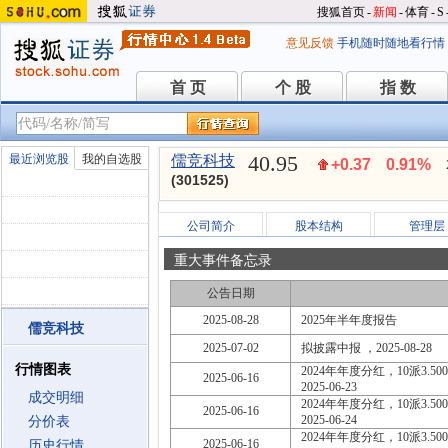
搜狐首页
-
新闻
-
体育
-
S
意见反馈
手机随时随地看行情
首 页
个 股
指 数
首 页
个 股
指 数
40.95
最近浏览股
我的自选股
儒竞科技
+0.37
0.91%
(301525)
公司简介
股本结构
管理层
重大事件备忘录
公告日期
2025-08-28
2025年半年度报告
儒竞科技
2025-07-02
拟披露中报 ，2025-08-28
行情图表
2024年年度分红，10派3.500
2025-06-16
2025-06-23
成交明细
2024年年度分红，10派3.500
2025-06-16
2025-06-24
分价表
2024年年度分红，10派3.500
2025-06-16
历史行情