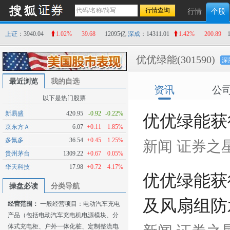
行情
个股
上证
：3940.04
1.02%
39.68
12095亿
深成
：14311.01
1.42%
200.89
优优绿能
(301590)
深
最近浏览
我的自选
资讯
公
以下是热门股票
新易盛
420.95
-0.92
-0.22%
优优绿能获
京东方Ａ
6.07
+0.11
1.85%
多氟多
36.54
+0.45
1.25%
新闻
证券之
贵州茅台
1309.22
+0.67
0.05%
华天科技
17.98
+0.72
4.17%
优优绿能获
操盘必读
分类导航
及风扇组防
经营范围：
一般经营项目：电动汽车充电
产品（包括电动汽车充电机电源模块、分
体式充电柜、户外一体化桩、定制整流电