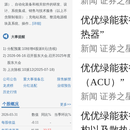
新闻
证券之
源）、自动化装备和相关软件的研发、设
计、系统集成、销售与技术服务（以上不
优优绿能获
含限制项目）；充电站系统、整流电源模
块及系统、操作...
[详细]
热器”
大事提醒
新闻
证券之
1)
分配预案:10转增4股派8元(含税)
2)
2026-06-16:
召开股东大会,召开2025年度
股东大会
优优绿能获
3)
上次除权:10派12(2025-07-18)
（ACU）”
公司公告
重大事项备忘
限售解禁
龙虎榜
分红送配
业绩预告
历史行情
新闻
证券之
个股概况
更多>>
优优绿能获
2026-03-31
数值
同比%
当季环比%
每股收益
-0.11
-
-