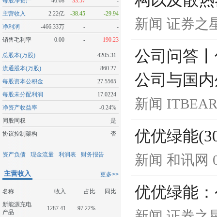
构以及散热
每股净资产
46.08
33.57
-
主营收入
2.22亿
-38.45
-29.94
新闻
证券之
净利润
-466.33万
-
-
销售毛利率
0.00
-
190.23
公司问答丨优
总股本(万股)
4205.31
流通股本(万股)
860.27
公司与国内
每股资本公积金
27.5565
每股未分配利润
17.0224
新闻
ITBEA
净资产收益率
-0.24%
同股同权
是
优优绿能(30
协议控制架构
否
资产负债
现金流量
利润表
财务报告
新闻
和讯网
主营收入
更多>>
优优绿能：公
名称
收入
占比
同比
新能源充电
1287.41
97.22%
--
新闻
证券之
产品