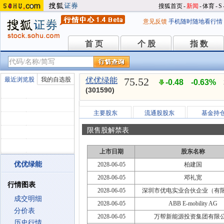
搜狐首页
-
新闻
-
体育
-
S
意见反馈
手机随时随地看行情
首 页
个 股
指 数
首 页
个 股
指 数
75.52
最近浏览股
我的自选股
优优绿能
-0.48
-0.63%
(301590)
主要股东
流通股股东
基金持
限售股解禁表
上市日期
股东名称
优优绿能
2028-06-05
柏建国
2028-06-05
邓礼宽
行情图表
2028-06-05
深圳市优电实业合伙企业（有
成交明细
2028-06-05
ABB E-mobility AG
分价表
2028-06-05
万帮新能源投资集团有限
历史行情