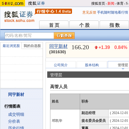
搜狐首页
-
新闻
-
体育
-
S
意见反馈
手机随时随地看行情
首 页
个 股
指 数
首 页
个 股
指 数
166.20
最近浏览股
我的自选股
同宇新材
+1.39
0.84%
(301630)
公司简介
股本结构
管理层
管理层
高管人员
同宇新材
姓名
职务
行情图表
副总经理
( 2024-12-01 
成交明细
邓凯华
提名委员会委员
( 2024-12-01
分价表
历史行情
董事
( 2024-12-01