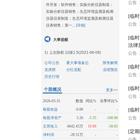
公告
件开发；软件销售；实验分析仪器制造；
实验分析仪器销售；生态环境监测及检测
[临
仪器仪表制造；生态环境监测及检测仪器
公告
仪表销售；第一...
[详细]
[临
大事提醒
法律
1)
上次除权:10派1.5(2021-06-09)
公告
公司公告
重大事项备忘
限售解禁
[临
龙虎榜
分红送配
业绩预告
公告
历史行情
[临
个股概况
更多>>
公告
2026-03-31
数值
同比%
当季环比%
每股收益
-0.00
-
-
[临
每股净资产
5.26
-5.35
-100.00
公告
主营收入
6642.45万
19.69
-50.65
[定
净利润
-28.51万
-
-
公告