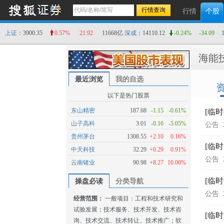
行情
个股
上证
：3900.35
0.57%
21.92
11668亿
深成
：14110.12
-0.24%
-34.09
海能
最近浏览
我的自选
以下是热门股票
东山精密
187.68
-1.15
-0.61%
[临
山子高科
3.01
-0.16
-5.05%
公告
贵州茅台
1308.55
+2.10
0.16%
[临
中天科技
32.29
+0.29
0.91%
公告
云南锗业
90.98
+8.27
10.00%
[临
操盘必读
分类导航
公告
经营范围：
一般项目：工程和技术研究和
试验发展；技术服务、技术开发、技术咨
[临
询、技术交流、技术转让、技术推广；软