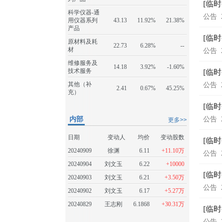
[临
科学仪器-通
公告
用仪器系列
43.13
11.92%
21.38%
产品
[临
原材料及耗
22.73
6.28%
--
材
公告
维修服务及
14.18
3.92%
-1.60%
技术服务
[临
其他（补
公告
2.41
0.67%
45.25%
充）
[临
内部
公告
更多>>
日期
变动人
均价
变动股数
[临
20240909
徐渊
6.11
+11.10万
公告
20240904
刘文玉
6.22
+10000
[临
20240903
刘文玉
6.21
+3.50万
公告
20240902
刘文玉
6.17
+5.27万
20240829
王志刚
6.1868
+30.31万
[临
公告