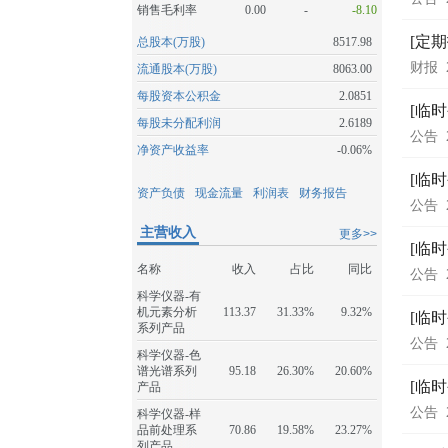
销售毛利率
0.00
-
-8.10
[定
总股本(万股)
8517.98
财报
流通股本(万股)
8063.00
每股资本公积金
2.0851
[临
每股未分配利润
2.6189
公告
净资产收益率
-0.06%
[临
资产负债
现金流量
利润表
财务报告
公告
主营收入
更多>>
[临
名称
收入
占比
同比
公告
科学仪器-有
机元素分析
113.37
31.33%
9.32%
[临
系列产品
公告
科学仪器-色
谱光谱系列
95.18
26.30%
20.60%
[临
产品
公告
科学仪器-样
品前处理系
70.86
19.58%
23.27%
列产品