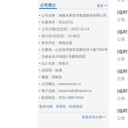
公司简介
更多>>
[临
公司名称：海能未来技术集团股份有限公司
公告
注册资本：8518万元
上市日期(北交所)：2022-10-14
[临
发行价(北交所)：10.88元
公告
更名历史：海能仪器
注册地：山东省济南市高新区经十路7000号
[临
汉峪金谷A3地块1号楼第四层
公告
法人代表：张振方
总经理：徐渊
[临
董秘：宋晓东
公告
公司网址：www.hanon.cc
[临
电子信箱：hanonzqb@hanon.cc
联系电话：0531-88874444
公告
股本结构
管理层
经营情况
[临
查看所有分类>>
公告