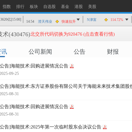
14:55
三环集团
快速拉升
指数
排行
板块
自选股
基金
港股
美股
14:55
郑州煤电
猛烈打压
13620亿
[15:00]
14:54
澄天伟业
快速拉升
N津富
114.72%
14:54
昊华科技
快速拉升
技术
(430476)
北交所代码切换为920476 (点击查看行情)
14:53
致远互联
猛烈打压
14:53
怡达股份
快速拉升
资讯
公司新闻
公告
财报
14:53
安迪苏
快速拉升
14:52
泰晶科技
快速拉升
时公告]海能技术:回购进展情况公告
2025-09-25
时公告]海能技术:东方证券股份有限公司关于海能未来技术集团股
2025-08-31
时公告]海能技术:回购进展情况公告
2025-08-31
时公告]海能技术:2025年第一次临时股东会决议公告