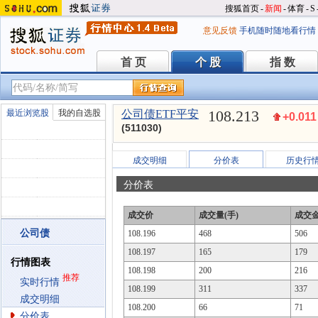
搜狐首页
-
新闻
-
体育
-
S
意见反馈
手机随时随地看行情
首 页
个 股
指 数
首 页
个 股
指 数
108.213
最近浏览股
我的自选股
公司债ETF平安
+0.011
(511030)
成交明细
分价表
历史行
分价表
成交价
成交量(手)
成交金
公司债
108.196
468
506
108.197
165
179
行情图表
108.198
200
216
推荐
实时行情
108.199
311
337
成交明细
108.200
66
71
分价表