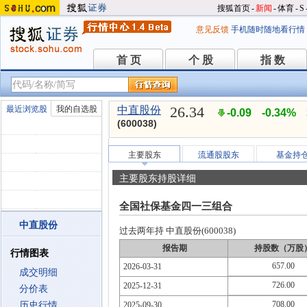
搜狐首页
-
新闻
-
体育
-
S
意见反馈
手机随时随地看行情
首 页
个 股
指 数
首 页
个 股
指 数
26.34
最近浏览股
我的自选股
中直股份
-0.09
-0.34%
(600038)
主要股东
流通股股东
基金持
主要股东持股详细
全国社保基金四一三组合
中直股份
过去两年持 中直股份(600038)
报告期
持股数（万股
行情图表
657.00
2026-03-31
成交明细
726.00
2025-12-31
分价表
708.00
历史行情
2025-09-30