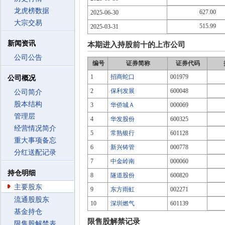
龙虎榜数据
627.00
2025-06-30
大宗交易
515.99
2025-03-31
新闻资讯
本期进入持股前十的上市公司
公司公告
编号
证券简称
证券代码
1
招商蛇口
001979
公司概况
2
保利发展
600048
公司简介
股本结构
3
华侨城Ａ
000069
管理层
4
华发股份
600325
经营情况简介
5
常熟银行
601128
重大事项备忘
6
新兴铸管
000778
分红送配记录
7
中金岭南
000060
持仓明细
8
隧道股份
600820
主要股东
9
东方雨虹
002271
流通股股东
10
深圳燃气
601139
基金持仓
限售股解禁记录
限售股解禁表