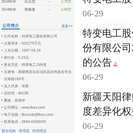
20240630
白云罡
-
-2.70万
20240630
郭俊香
-
-2.00万
06-29
公司简介
更多>>
特变电工股
公司名称：特变电工股份有限公司
注册资本：505279万元
份有限公司
上市日期：1997-06-18
发行价：5.19元
的公告
更名历史：特变电工,G特变
注册地：新疆维吾尔自治区昌吉州昌吉市北
06-29
京南路189号
法人代表：张新
总经理：种衍民
新疆天阳律
董秘：焦海华
公司网址：www.tbea.com
度差异化权
电子信箱：tbeazqb@tbea.com
联系电话：0994-6508000
06-29
股本结构
管理层
经营情况