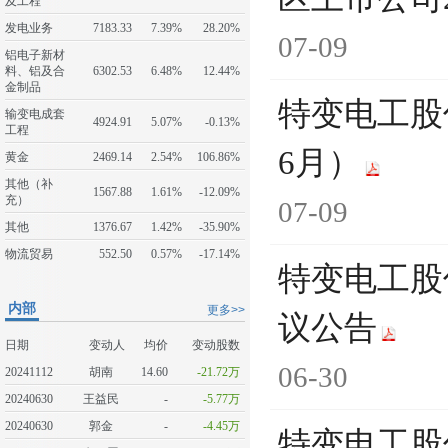
及工程
发电业务
7183.33
7.39%
28.20%
07-09
铝电子新材
料、铝及合
6302.53
6.48%
12.44%
金制品
特变电工股
输变电成套
4924.91
5.07%
-0.13%
工程
6月）
黄金
2469.14
2.54%
106.86%
其他（补
1567.88
1.61%
-12.09%
充）
07-09
其他
1376.67
1.42%
-35.90%
物流贸易
552.50
0.57%
-17.14%
特变电工股
内部
更多>>
议公告
日期
变动人
均价
变动股数
06-30
20241112
胡南
14.60
-21.72万
20240630
王益民
-
-5.77万
20240630
郭金
-
-4.45万
特变电工股