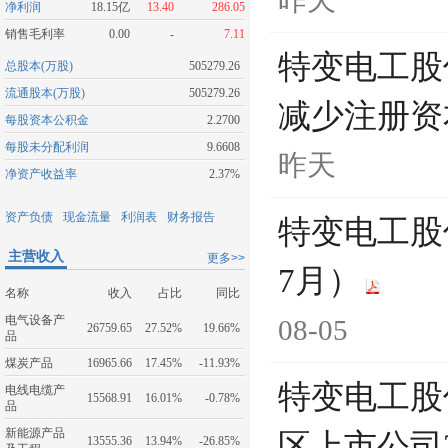
昨天
净利润
18.15亿
13.40
286.05
销售毛利率
0.00
-
7.11
特变电工股
总股本(万股)
505279.26
流通股本(万股)
505279.26
减少注册资
每股资本公积金
2.2700
每股未分配利润
9.6608
昨天
净资产收益率
2.37%
资产负债
现金流量
利润表
财务报告
特变电工股
主营收入
更多>>
7月）
名称
收入
占比
同比
电气设备产
08-05
26759.65
27.52%
19.66%
品
煤炭产品
16965.66
17.45%
-11.93%
特变电工股
电线电缆产
15568.91
16.01%
-0.78%
品
新能源产品
区上市公司
13555.36
13.94%
-26.85%