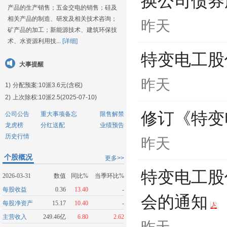
换公司债券
产品的生产销售；五金交电的销售；硅及
相关产品的制造、研发及相关技术咨询；
昨天
矿产品的加工；新能源技术、建筑环保技
术、水资源利用技...
[详细]
特变电工股
大事提醒
昨天
1)
分配预案:10派3.6元(含税)
2)
上次除权:10派2.5(2025-07-10)
修订《特变
公司公告
重大事项备忘
限售解禁
龙虎榜
分红送配
业绩预告
历史行情
昨天
个股概况
更多>>
特变电工股
2026-03-31
数值
同比%
当季环比%
每股收益
0.36
13.40
-
会的通知
每股净资产
15.17
10.40
-
主营收入
249.46亿
6.80
2.62