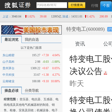
行情
个股
上证
：3940.04
1.02%
39.68
12095亿
深成
：14311.01
1.42%
200.89
特变电工
(600089)
沪
最近浏览
我的自选
资讯
公
以下是热门股票
东山精密
195.27
+7.59
4.04%
特变电工股
山子高科
2.98
-0.03
-1.00%
贵州茅台
1309.22
+0.67
0.05%
决议公告
中天科技
33.67
+1.38
4.27%
云南锗业
100.08
+9.10
10.00%
昨天
操盘必读
分类导航
特变电工股
经营范围：
变压器、电抗器、互感器、电
线电缆及其他电气机械器材的制造、销
售、检修、安装及回收；机械设备、电子