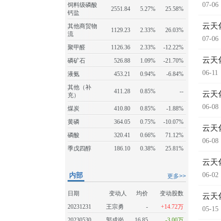
07-06
饲料级磷酸
2551.84
5.27%
25.58%
钙盐
云天
其他商贸物
1129.23
2.33%
26.03%
流
07-06
聚甲醛
1126.36
2.33%
-12.22%
云天
磷矿石
526.88
1.09%
-21.70%
06-11
液氨
453.21
0.94%
-6.84%
其他（补
411.28
0.85%
--
云天
充）
06-08
煤炭
410.80
0.85%
-1.88%
黄磷
364.05
0.75%
-10.07%
云天
磷酸
320.41
0.66%
71.12%
06-08
季戊四醇
186.10
0.38%
25.81%
云天
内部
06-02
更多>>
日期
变动人
均价
变动股数
云天
20231231
王宗勇
-
+14.72万
05-15
20230530
郭成岗
16.85
-3.00万