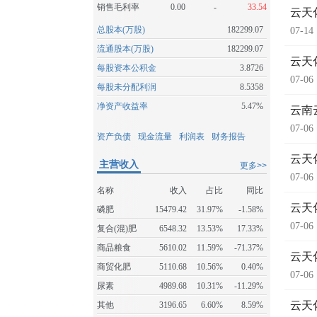
销售毛利率
0.00
-
33.54
云天
总股本(万股)
182299.07
07-14
流通股本(万股)
182299.07
云天
每股资本公积金
3.8726
07-06
每股未分配利润
8.5358
净资产收益率
5.47%
云南
07-06
资产负债
现金流量
利润表
财务报告
云天
主营收入
更多>>
07-06
名称
收入
占比
同比
云天
磷肥
15479.42
31.97%
-1.58%
07-06
复合(混)肥
6548.32
13.53%
17.33%
商品粮食
5610.02
11.59%
-71.37%
云天
商贸化肥
5110.68
10.56%
0.40%
07-06
尿素
4989.68
10.31%
-11.29%
云天
其他
3196.65
6.60%
8.59%