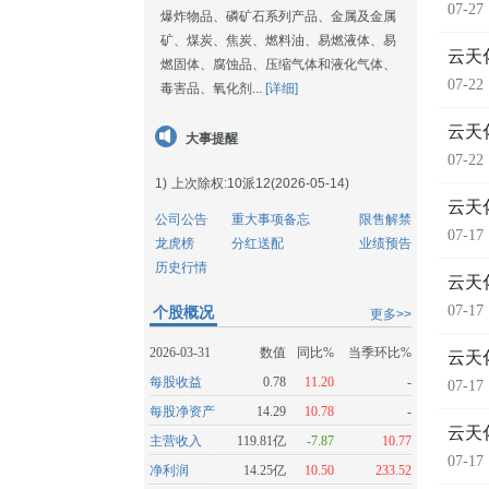
07-27
爆炸物品、磷矿石系列产品、金属及金属
矿、煤炭、焦炭、燃料油、易燃液体、易
云天
燃固体、腐蚀品、压缩气体和液化气体、
07-22
毒害品、氧化剂...
[详细]
云天
大事提醒
07-22
1)
上次除权:10派12(2026-05-14)
云天
公司公告
重大事项备忘
限售解禁
07-17
龙虎榜
分红送配
业绩预告
历史行情
云天
07-17
个股概况
更多>>
2026-03-31
数值
同比%
当季环比%
云天
每股收益
0.78
11.20
-
07-17
每股净资产
14.29
10.78
-
云天
主营收入
119.81亿
-7.87
10.77
07-17
净利润
14.25亿
10.50
233.52