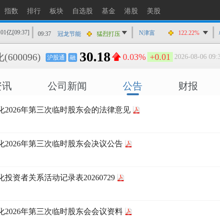
09:37
锐捷网络
快速拉升
指数
排行
板块
自选股
基金
港股
美股
09:37
国能日新
快速拉升
101亿
[09:37]
09:37
冠龙节能
猛烈打压
N津富
122.22%
09:37
鸿富瀚
快速拉升
30.18
化
(600096)
0.03%
+0.01
2026-08-06 09:
沪股通
融
09:37
商络电子
快速拉升
09:37
佰奥智能
快速拉升
资讯
公司新闻
公告
财报
09:37
金马游乐
快速拉升
09:37
硕贝德
快速拉升
化2026年第三次临时股东会的法律意见
化2026年第三次临时股东会决议公告
化投资者关系活动记录表20260729
化2026年第三次临时股东会会议资料