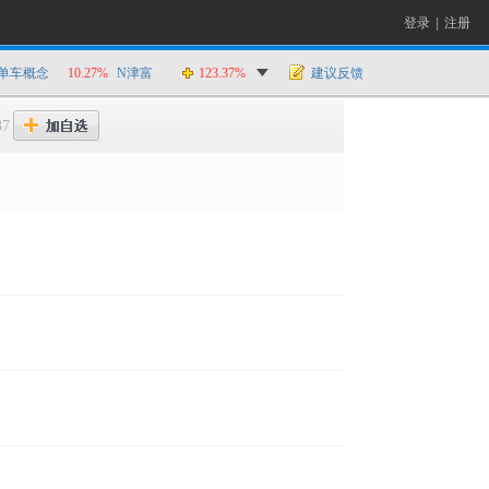
登录
|
注册
单车概念
10.27%
N津富
123.37%
建议反馈
37