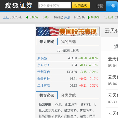
行情
个股
上证
：3875.43
-0.08%
-3.00
1692亿
深成
：14022.92
-0.86%
-121.28
2
云天
最近浏览
我的自选
以下是热门股票
新易盛
403.80
-20.50
-4.83%
云天
京东方Ａ
5.84
-0.13
-2.18%
08-04
贵州茅台
1303.30
-3.15
-0.24%
云天
华天科技
16.61
+0.02
0.12%
08-04
工业富联
66.13
+0.21
0.32%
云天
操盘必读
分类导航
07-30
经营范围：
化肥、化工原料、新材料、大
量元素水溶肥料、建筑材料、矿物饲料、
云天
新能源的研发及产品的生产、销售；民用