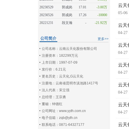
云天
20230529
郭成岗
17.01
-3.00万
05-06
20230526
郭成岗
17.26
-10000
20221231
段文瀚
-
-21.92万
云天
04-27
公司简介
更多>>
云天
公司名称：云南云天化股份有限公司
04-27
注册资本：182299万元
上市日期：1997-07-09
云天
发行价：6.21元
04-27
更名历史：云天化,G云天化
注册地：云南省昆明市滇池路1417号
云天
法人代表：宋立强
04-27
总经理：王宗勇
董秘：钟德红
云天
公司网址：www.yyth.com.cn
04-27
电子信箱：zqb@yth.cn
云天
联系电话：0871-64327177