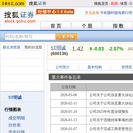
搜狐首页
-
新闻
-
体育
-
S
意见反馈
手机随时随地看行情
首 页
个 股
指 数
首 页
个 股
指 数
1.42
最近浏览股
我的自选股
ST明诚
-0.03
-2.07%
20
(600136)
公司简介
股本结构
管理层
重大事件备忘录
公告日期
2026-03-06
公司关于公司涉及重大诉讼
ST明诚
2026-02-11
公司关于公司涉及重大诉讼
行情图表
2026-01-24
公司2025年年度业绩预告
成交明细
2026-01-13
公司关于违规担保事项的进
分价表
2026-01-07
公司关于完成工商变更登记
历史行情