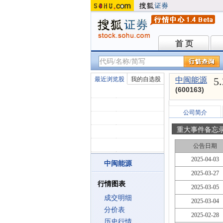
首 页
首 页
5
最近浏览股
我的自选股
中闽能源
(600163)
公司简介
重大事件备忘
公告日期
2025-04-03
中闽能源
2025-03-27
行情图表
2025-03-05
成交明细
2025-03-04
分价表
2025-02-28
历史行情