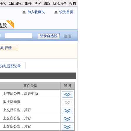
播客
-
ChinaRen
-
邮件
-
博客
-
BBS
-
我说两句
-
搜狗
加入收藏夹
设为首页
选股
选股
码：
注册
实时行情
分红送配记录
事件类型
详细
上交所公告，高管变动
拟披露季报
上交所公告，其它
上交所公告，其它
上交所公告，其它