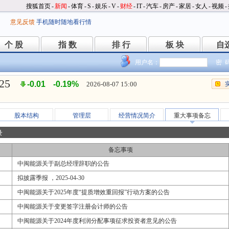
搜狐首页
-
新闻
-
体育
-
S
-
娱乐
-
V
-
财经
-
IT
-
汽车
-
房产
-
家居
-
女人
-
视频
-
意见反馈
手机随时随地看行情
个 股
指 数
排 行
板 块
自
个 股
指 数
排 行
板 块
自
用户名：
密 
.25
-0.01
-0.19%
2026-08-07 15:00
股本结构
管理层
经营情况简介
重大事项备忘
录
备忘事项
中闽能源关于副总经理辞职的公告
拟披露季报 ，2025-04-30
中闽能源关于2025年度“提质增效重回报”行动方案的公告
中闽能源关于变更签字注册会计师的公告
中闽能源关于2024年度利润分配事项征求投资者意见的公告