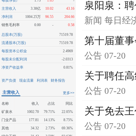
每股净资产
1.73
1.65
-
泉阳泉：聘
主营收入
3.38亿
10.02
43.16
净利润
1004.25万
96.55
204.66
新闻
每日经
销售毛利率
0.00
-
0.58
总股本(万股)
71519.78
第十届董事
流通股本(万股)
71519.78
每股资本公积金
2.4969
公告
07-20
每股未分配利润
-2.0313
净资产收益率
0.81%
关于聘任高
资产负债
现金流量
利润表
财务报告
公告
07-20
主营收入
更多>>
名称
收入
占比
同比
关于免去王
矿泉水
1002.70
79.71%
22.05%
门业产品
177.81
14.13%
8.75%
公告
07-20
其他
34.32
2.73%
69.36%