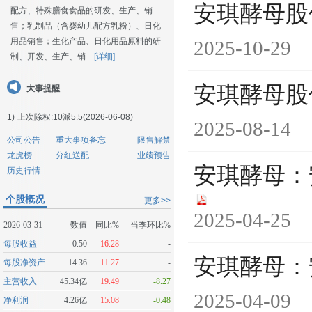
安琪酵母股
配方、特殊膳食食品的研发、生产、销
售；乳制品（含婴幼儿配方乳粉）、日化
用品销售；生化产品、日化用品原料的研
2025-10-29
制、开发、生产、销...
[详细]
安琪酵母股
大事提醒
1)
上次除权:10派5.5(2026-06-08)
2025-08-14
公司公告
重大事项备忘
限售解禁
龙虎榜
分红送配
业绩预告
安琪酵母：
历史行情
个股概况
更多>>
2025-04-25
2026-03-31
数值
同比%
当季环比%
每股收益
0.50
16.28
-
安琪酵母：
每股净资产
14.36
11.27
-
主营收入
45.34亿
19.49
-8.27
2025-04-09
净利润
4.26亿
15.08
-0.48