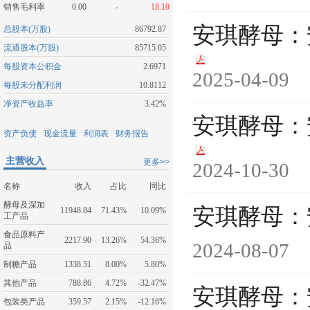
销售毛利率
0.00
-
18.10
安琪酵母：
总股本(万股)
86792.87
流通股本(万股)
85715.05
每股资本公积金
2.6971
2025-04-09
每股未分配利润
10.8112
净资产收益率
3.42%
安琪酵母：
资产负债
现金流量
利润表
财务报告
主营收入
更多>>
2024-10-30
名称
收入
占比
同比
酵母及深加
安琪酵母：
11948.84
71.43%
10.09%
工产品
食品原料产
2217.90
13.26%
54.36%
2024-08-07
品
制糖产品
1338.51
8.00%
5.80%
其他产品
788.86
4.72%
-32.47%
安琪酵母：
包装类产品
359.57
2.15%
-12.16%