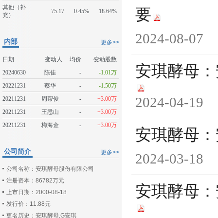
其他（补
要
75.17
0.45%
18.64%
充）
2024-08-07
内部
更多>>
日期
变动人
均价
变动股数
安琪酵母：
20240630
陈佳
-
-1.01万
20221231
蔡华
-
-1.50万
2024-04-19
20211231
周帮俊
-
+3.00万
20211231
王悉山
-
+3.00万
20211231
梅海金
-
+3.00万
安琪酵母：
公司简介
更多>>
2024-03-18
公司名称：安琪酵母股份有限公司
注册资本：86782万元
安琪酵母：
上市日期：2000-08-18
发行价：11.88元
更名历史：安琪酵母,G安琪