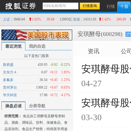
行情
个股
上证
：3940.04
1.02%
39.68
12095亿
深成
：14311.01
1.42%
200.89
安琪酵母
(600298)
沪
最近浏览
我的自选
资讯
公
以下是热门股票
新易盛
420.95
-0.92
-0.22%
安琪酵母股
京东方Ａ
6.07
+0.11
1.85%
多氟多
36.54
+0.45
1.25%
04-27
贵州茅台
1309.22
+0.67
0.05%
华天科技
17.98
+0.72
4.17%
安琪酵母股
操盘必读
分类导航
03-30
经营范围：
食品加工用酵母及酵母类制
品、酒曲、调味品、饮料、保健食品、食
品添加剂、食品生产销售；特殊医学用途