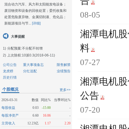
告
混合动力汽车、风力和太阳能发电设备；
废旧物资和设备的回收处置；委托收集和
08-05
处置危险废弃物、金属切削液、危化品；
新能源项目与节...
[详细]
湘潭电机股
大事提醒
料
1)
分配预案:不分配不转增
2)
上次除权:10派0.3(2018-06-11)
07-27
公司公告
重大事项备忘
限售解禁
龙虎榜
分红送配
业绩预告
历史行情
湘潭电机股
个股概况
更多>>
公告
2026-03-31
数值
同比%
当季环比%
07-20
每股收益
0.03
-15.00
-
每股净资产
6.60
16.06
-
主营收入
12.23亿
1.17
2.20