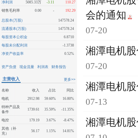
湘潭电机股
净利润
5085.33万
-3.11
110.27
销售毛利率
0.00
-
192.29
会的通知
总股本(万股)
147578.24
07-20
流通股本(万股)
147578.24
每股资本公积金
6.8710
每股未分配利润
-1.3738
湘潭电机股
净资产收益率
0.52%
07-20
资产负债
现金流量
利润表
财务报告
主营收入
更多>>
湘潭电机股
名称
收入
占比
同比
电机
2912.98
59.60%
16.80%
07-13
特种产品及
1739.61
35.59%
-11.35%
备件
湘潭电机股
电控
179.19
3.67%
-8.47%
其他（补
56.17
1.15%
14.81%
充）
07-10