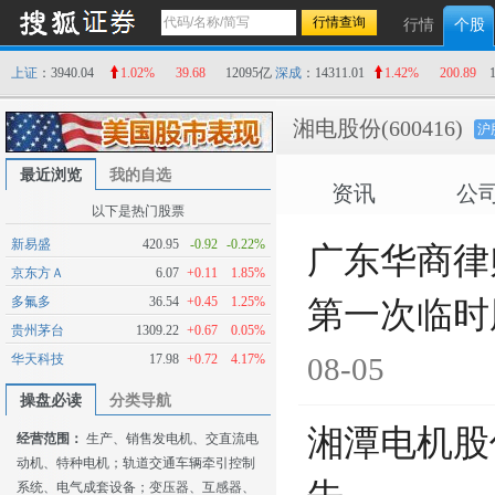
行情
个股
上证
：3940.04
1.02%
39.68
12095亿
深成
：14311.01
1.42%
200.89
湘电股份
(600416)
沪
最近浏览
我的自选
资讯
公
以下是热门股票
新易盛
420.95
-0.92
-0.22%
广东华商律
京东方Ａ
6.07
+0.11
1.85%
多氟多
36.54
+0.45
1.25%
第一次临时
贵州茅台
1309.22
+0.67
0.05%
华天科技
17.98
+0.72
4.17%
08-05
操盘必读
分类导航
湘潭电机股
经营范围：
生产、销售发电机、交直流电
动机、特种电机；轨道交通车辆牵引控制
系统、电气成套设备；变压器、互感器、