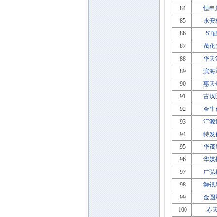
84
恒申
85
永安
86
ST
87
茂化
88
华天
89
滨海
90
惠天
91
古汉
92
金牛
93
汇源
94
特发
95
华茂
96
华媒
97
广弘
98
御银
99
金圆
100
赤