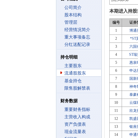
2025-06-30
公司简介
本期进入持股
股本结构
管理层
编号
证券
经营情况简介
1
博通
重大事项备忘
2
*S
分红送配记录
3
六国
4
ST
持仓明细
5
惠泉
主要股东
6
申达
流通股股东
7
国新
基金持仓
8
神奇
限售股解禁表
9
泰豪
财务数据
10
云煤
重要财务指标
11
欣龙
主营收入构成
12
凯盛
资产负债表
13
银座
现金流量表
14
申通