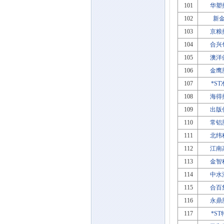
101
华塑
102
新
103
京粮
104
合兴
105
澳洋
106
金鹰
107
*S
108
海得
109
出版
110
常铝
111
北纬
112
江南
113
金智
114
中水
115
合百
116
永鼎
117
*S