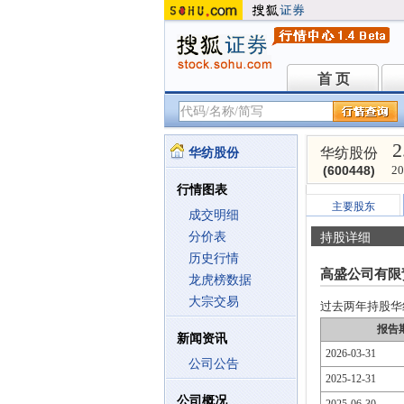
首 页
首 页
2
华纺股份
华纺股份
(600448)
20
行情图表
主要股东
成交明细
分价表
持股详细
历史行情
高盛公司有限
龙虎榜数据
大宗交易
过去两年持股华纺股
报告
新闻资讯
2026-03-31
公司公告
2025-12-31
公司概况