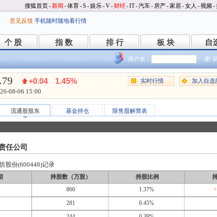
搜狐首页
-
新闻
-
体育
-
S
-
娱乐
-
V
-
财经
-
IT
-
汽车
-
房产
-
家居
-
女人
-
视频
-
意见反馈
手机随时随地看行情
个 股
指 数
排 行
板 块
自
个 股
指 数
排 行
板 块
自
用户名：
密 
.79
+0.04
1.45%
实时行情
加入自选
26-08-06 15:00
流通股股东
基金持仓
限售股解禁表
责任公司
份(600448)记录
期
持股数（万股）
持股比例
860
1.37%
+
281
0.45%
244
0.39%