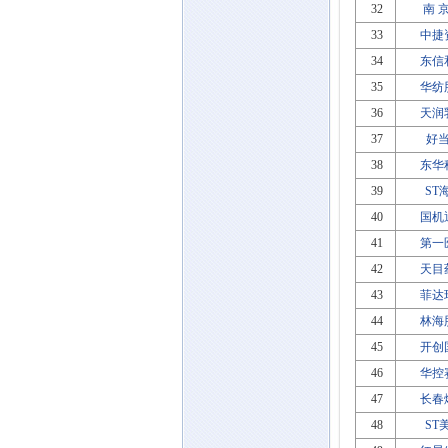
32
南 
33
中捷
34
东信
35
华纺
36
天润
37
好
38
东华
39
ST
40
国机
41
第一
42
天目
43
菲达
44
林海
45
开创
46
华控
47
长春
48
ST