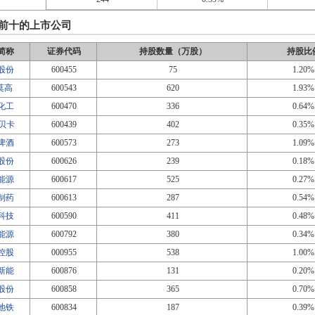
前十的上市公司
简称
证券代码
持股数量（万股）
持股比
股份
600455
75
1.20%
T莫高
600543
620
1.93%
化工
600470
336
0.64%
瑞贝卡
600439
402
0.35%
啤酒
600573
273
1.09%
股份
600626
239
0.18%
能源
600617
525
0.27%
制药
600613
287
0.54%
科技
600590
411
0.48%
能源
600792
380
0.34%
控股
000955
538
1.00%
新能
600876
131
0.20%
股份
600858
365
0.70%
地铁
600834
187
0.39%