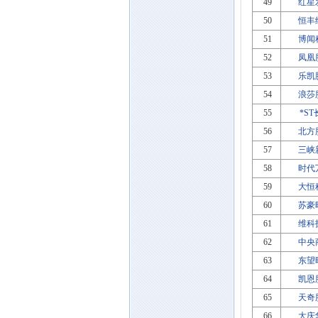
49
红星
50
恒丰
51
博闻
52
凤凰
53
乐凯
54
浪莎
55
*S
56
北方
57
三峡
58
时代
59
大恒
60
苏豪
61
维科
62
中央
63
东望
64
凯恩
65
天奇
66
大庆