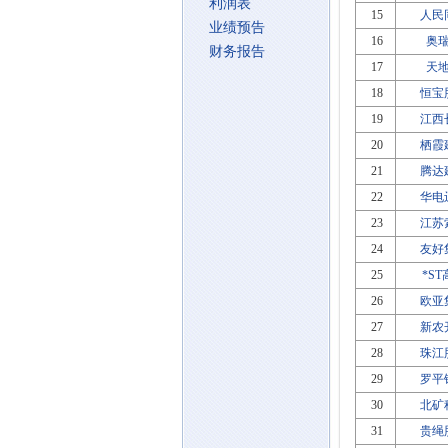
利润表
15
人民
业绩预告
16
奥
财务报告
17
天
18
恒宝
19
江西
20
栖霞
21
腾达
22
华电
23
江苏
24
友好
25
*S
26
欧亚
27
新农
28
珠江
29
罗平
30
北矿
31
贵绳