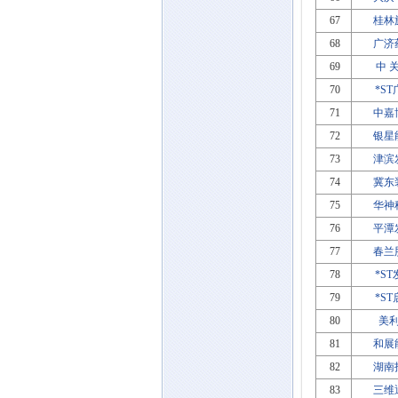
67
桂林
68
广济
69
中 
70
*S
71
中嘉
72
银星
73
津滨
74
冀东
75
华神
76
平潭
77
春兰
78
*S
79
*S
80
美
81
和展
82
湖南
83
三维