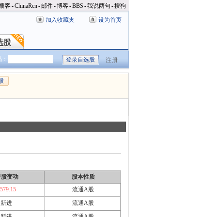
播客
-
ChinaRen
-
邮件
-
博客
-
BBS
-
我说两句
-
搜狗
加入收藏夹
设为首页
选股
选股
码：
注册
股
持股变动
股本性质
579.15
流通A股
新进
流通A股
新进
流通A股