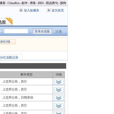
播客
-
ChinaRen
-
邮件
-
博客
-
BBS
-
我说两句
-
搜狗
加入收藏夹
设为首页
选股
选股
码：
注册
实时行情
分红送配记录
事件类型
详细
上交所公告，其它
上交所公告，其它
上交所公告，日期变动
上交所公告，其它
上交所公告，其它