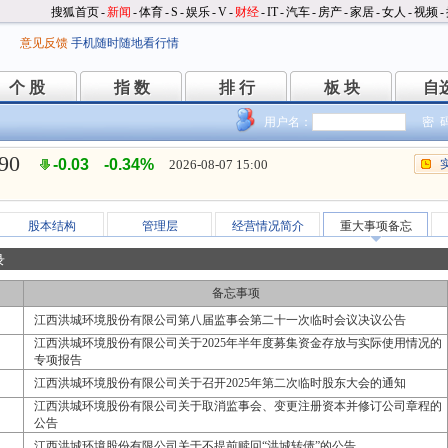
搜狐首页
-
新闻
-
体育
-
S
-
娱乐
-
V
-
财经
-
IT
-
汽车
-
房产
-
家居
-
女人
-
视频
-
意见反馈
手机随时随地看行情
个 股
指 数
排 行
板 块
自
个 股
指 数
排 行
板 块
自
用户名：
密 
.90
-0.03
-0.34%
2026-08-07 15:00
股本结构
管理层
经营情况简介
重大事项备忘
录
备忘事项
江西洪城环境股份有限公司第八届监事会第二十一次临时会议决议公告
江西洪城环境股份有限公司关于2025年半年度募集资金存放与实际使用情况的
专项报告
江西洪城环境股份有限公司关于召开2025年第二次临时股东大会的通知
江西洪城环境股份有限公司关于取消监事会、变更注册资本并修订公司章程的
公告
江西洪城环境股份有限公司关于不提前赎回“洪城转债”的公告