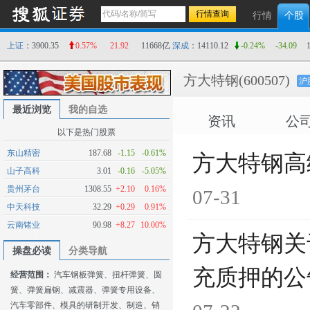
行情
个股
上证
：3900.35
0.57%
21.92
11668亿
深成
：14110.12
-0.24%
-34.09
方大特钢
(600507)
沪
最近浏览
我的自选
资讯
公
以下是热门股票
东山精密
187.68
-1.15
-0.61%
方大特钢高
山子高科
3.01
-0.16
-5.05%
贵州茅台
1308.55
+2.10
0.16%
07-31
中天科技
32.29
+0.29
0.91%
云南锗业
90.98
+8.27
10.00%
方大特钢关
操盘必读
分类导航
充质押的公
经营范围：
汽车钢板弹簧、扭杆弹簧、圆
簧、弹簧扁钢、减震器、弹簧专用设备、
汽车零部件、模具的研制开发、制造、销