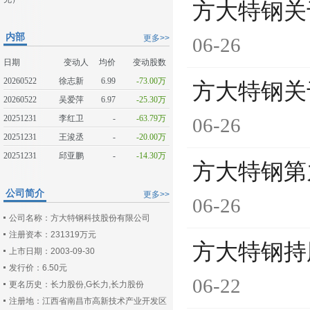
方大特钢关
内部
更多>>
06-26
日期
变动人
均价
变动股数
20260522
徐志新
6.99
-73.00万
方大特钢关
20260522
吴爱萍
6.97
-25.30万
20251231
李红卫
-
-63.79万
06-26
20251231
王浚丞
-
-20.00万
20251231
邱亚鹏
-
-14.30万
方大特钢第
公司简介
更多>>
06-26
公司名称：方大特钢科技股份有限公司
注册资本：231319万元
方大特钢持
上市日期：2003-09-30
发行价：6.50元
06-22
更名历史：长力股份,G长力,长力股份
注册地：江西省南昌市高新技术产业开发区