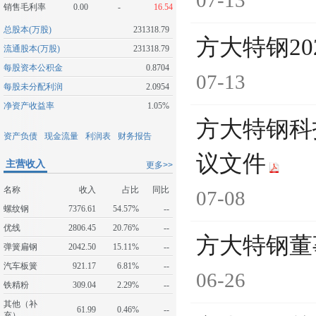
07-13
销售毛利率
0.00
-
16.54
总股本(万股)
231318.79
方大特钢2
流通股本(万股)
231318.79
每股资本公积金
0.8704
07-13
每股未分配利润
2.0954
净资产收益率
1.05%
方大特钢科
资产负债
现金流量
利润表
财务报告
议文件
主营收入
更多>>
名称
收入
占比
同比
07-08
螺纹钢
7376.61
54.57%
--
优线
2806.45
20.76%
--
方大特钢董
弹簧扁钢
2042.50
15.11%
--
汽车板簧
921.17
6.81%
--
06-26
铁精粉
309.04
2.29%
--
其他（补
61.99
0.46%
--
充）