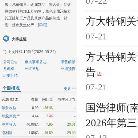
07-22
售，汽车销售、金属制品、铁合金、冶金
原燃材料的加工及销售，黑色金属冶炼及
方大特钢关
其压延加工产品及其副产品的制造、销
售，炼焦及焦化产...
[详细]
07-21
大事提醒
1)
上次除权:10派2(2026-05-29)
方大特钢关
公司公告
重大事项备忘
限售解禁
龙虎榜
分红送配
业绩预告
告
历史行情
07-21
个股概况
更多>>
2026-03-31
数值
同比%
当季环比%
国浩律师(
每股收益
0.05
-56.48
-
每股净资产
4.44
7.48
-
2026年
主营收入
40.00亿
-7.96
-20.01
净利润
1.08亿
-56.89
-29.66