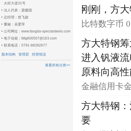
火炬大道31号
刚刚，方大
法人代表：梁建国
总经理：曾飞骏
比特数字币
0
董秘：吴爱萍
公司网址：www.fangda-specialsteels.com
电子信箱：fdtg600507@163.com
方大特钢筹
联系电话：0791-88392677
股本结构
管理层
经营情况
进入钒液流
查看所有分类>>
原料向高性
金融信用卡
方大特钢：
要