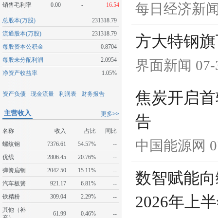
每日经济新
销售毛利率
0.00
-
16.54
总股本(万股)
231318.79
流通股本(万股)
231318.79
方大特钢旗
每股资本公积金
0.8704
每股未分配利润
2.0954
界面新闻
07-
净资产收益率
1.05%
焦炭开启首
资产负债
现金流量
利润表
财务报告
主营收入
更多>>
告
名称
收入
占比
同比
中国能源网
0
螺纹钢
7376.61
54.57%
--
优线
2806.45
20.76%
--
弹簧扁钢
2042.50
15.11%
--
数智赋能向
汽车板簧
921.17
6.81%
--
铁精粉
309.04
2.29%
--
2026年
其他（补
61.99
0.46%
--
充）