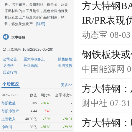
方大特钢BA
售，汽车销售、金属制品、铁合金、冶金
原燃材料的加工及销售，黑色金属冶炼及
IR/PR表现
其压延加工产品及其副产品的制造、销
售，炼焦及焦化产...
[详细]
动态宝
08-03
大事提醒
1)
上次除权:10派2(2026-05-29)
钢铁板块或
公司公告
重大事项备忘
限售解禁
龙虎榜
分红送配
业绩预告
中国能源网
0
历史行情
个股概况
更多>>
方大特钢：
2026-03-31
数值
同比%
当季环比%
财中社
07-31
每股收益
0.05
-56.48
-
每股净资产
4.44
7.48
-
主营收入
40.00亿
-7.96
-20.01
方大特钢：
净利润
1.08亿
-56.89
-29.66