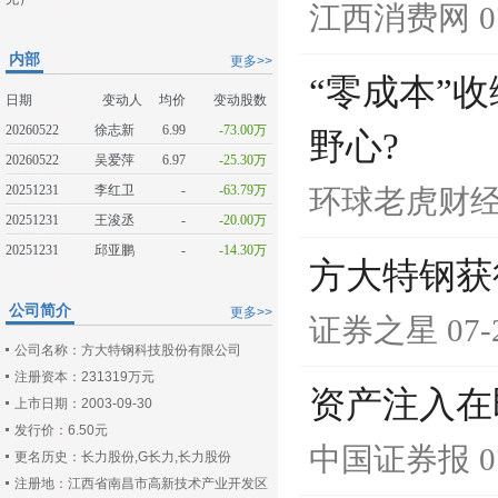
江西消费网
0
内部
更多>>
“零成本”
日期
变动人
均价
变动股数
20260522
徐志新
6.99
-73.00万
野心?
20260522
吴爱萍
6.97
-25.30万
20251231
李红卫
-
-63.79万
环球老虎财
20251231
王浚丞
-
-20.00万
20251231
邱亚鹏
-
-14.30万
方大特钢获
公司简介
更多>>
证券之星
07-
公司名称：方大特钢科技股份有限公司
注册资本：231319万元
资产注入在
上市日期：2003-09-30
发行价：6.50元
中国证券报
0
更名历史：长力股份,G长力,长力股份
注册地：江西省南昌市高新技术产业开发区