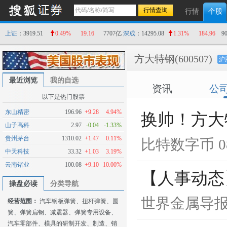
行情
个股
上证
：3919.51
0.49%
19.16
7707亿
深成
：14295.08
1.31%
184.96
9
方大特钢
(600507)
沪
最近浏览
我的自选
资讯
公
以下是热门股票
东山精密
196.96
+9.28
4.94%
换帅！方大
山子高科
2.97
-0.04
-1.33%
贵州茅台
1310.02
+1.47
0.11%
比特数字币
0
中天科技
33.32
+1.03
3.19%
云南锗业
100.08
+9.10
10.00%
【人事动态
操盘必读
分类导航
世界金属导
经营范围：
汽车钢板弹簧、扭杆弹簧、圆
簧、弹簧扁钢、减震器、弹簧专用设备、
汽车零部件、模具的研制开发、制造、销