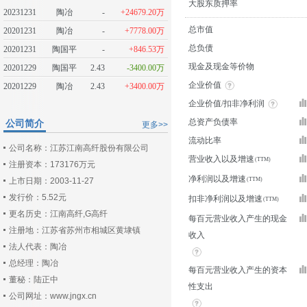
大股东质押率
20231231
陶冶
-
+24679.20万
总市值
20201231
陶冶
-
+7778.00万
总负债
20201231
陶国平
-
+846.53万
现金及现金等价物
20201229
陶国平
2.43
-3400.00万
企业价值
20201229
陶冶
2.43
+3400.00万
企业价值/扣非净利润
总资产负债率
公司简介
更多>>
流动比率
公司名称：江苏江南高纤股份有限公司
营业收入以及增速
注册资本：173176万元
净利润以及增速
上市日期：2003-11-27
发行价：5.52元
扣非净利润以及增速
更名历史：江南高纤,G高纤
每百元营业收入产生的现金
注册地：江苏省苏州市相城区黄埭镇
收入
法人代表：陶冶
总经理：陶冶
每百元营业收入产生的资本
董秘：陆正中
性支出
公司网址：www.jngx.cn