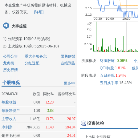
本企业生产科研所需的原辅材料、机械设
备、仪器仪表、...
[详细]
大事提醒
1)
分配预案:10派0.3元(含税)
2)
上次除权:10派0.5(2025-06-10)
公司公告
重大事项备忘
限售解禁
所属板块：
纺织服饰
-0.09%
小
龙虎榜
分红送配
业绩预告
QFII持股
1.81%
低
历史行情
阶段表现：
五日表现
1.94%
个股概况
五日换手率
15.43%
更多>>
2026-03-31
数值
同比%
当季环比%
每股收益
0.00
12.20
-
每股净资产
1.20
-3.88
-
主营收入
1.46亿
13.78
26.97
投资体检
净利润
784.38万
11.40
594.04
销售毛利率
0.00
-
24.51
上市以来涨跌幅