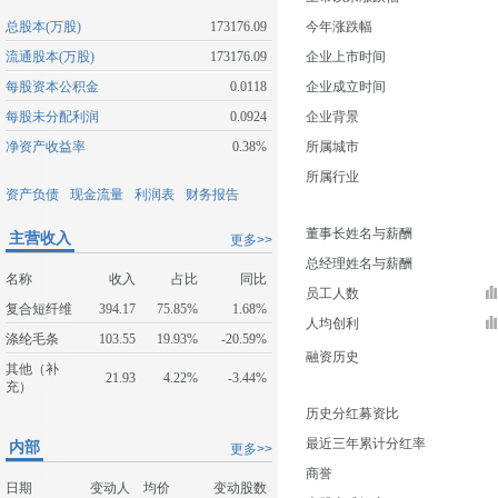
总股本(万股)
173176.09
今年涨跌幅
流通股本(万股)
173176.09
企业上市时间
每股资本公积金
0.0118
企业成立时间
每股未分配利润
0.0924
企业背景
净资产收益率
0.38%
所属城市
所属行业
资产负债
现金流量
利润表
财务报告
董事长姓名与薪酬
主营收入
更多>>
总经理姓名与薪酬
名称
收入
占比
同比
员工人数
复合短纤维
394.17
75.85%
1.68%
人均创利
涤纶毛条
103.55
19.93%
-20.59%
融资历史
其他（补
21.93
4.22%
-3.44%
充）
历史分红募资比
最近三年累计分红率
内部
更多>>
商誉
日期
变动人
均价
变动股数