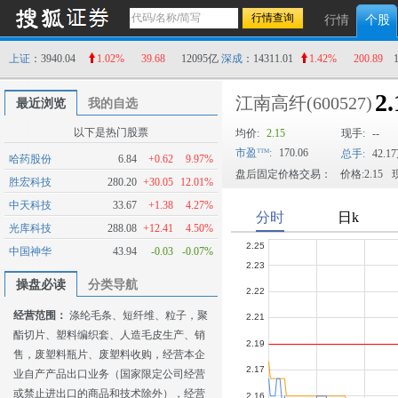
行情
个股
上证
：3940.04
1.02%
39.68
12095亿
深成
：14311.01
1.42%
200.89
2.
江南高纤
(600527)
最近浏览
我的自选
以下是热门股票
均价:
2.15
现手:
--
市盈
:
170.06
总手:
42.1
哈药股份
6.84
+0.62
9.97%
盘后固定价格交易：
价格:2.15
现
胜宏科技
280.20
+30.05
12.01%
中天科技
33.67
+1.38
4.27%
光库科技
288.08
+12.41
4.50%
中国神华
43.94
-0.03
-0.07%
操盘必读
分类导航
经营范围：
涤纶毛条、短纤维、粒子，聚
酯切片、塑料编织套、人造毛皮生产、销
售，废塑料瓶片、废塑料收购，经营本企
业自产产品出口业务（国家限定公司经营
或禁止进出口的商品和技术除外），经营