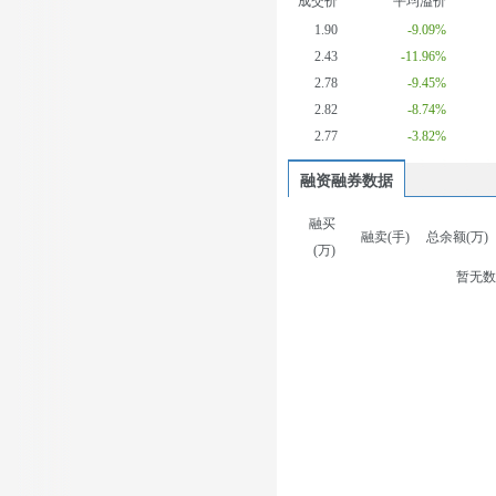
成交价
平均溢价
1.90
-9.09%
2.43
-11.96%
2.78
-9.45%
2.82
-8.74%
2.77
-3.82%
融资融券数据
融买
融卖(手)
总余额(万)
(万)
暂无