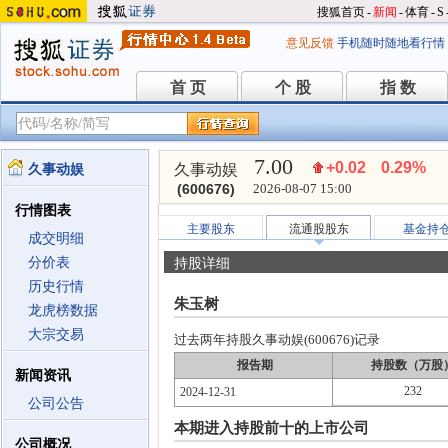
搜狐首页
-
新闻
-
体育
-
S
意见反馈
手机随时随地看行情
首 页
个 股
指 数
首 页
个 股
指 数
7.00
+0.02
0.29%
久事动娱
久事动娱
(600676)
2026-08-07 15:00
行情图表
主要股东
流通股股东
基金持
成交明细
分价表
持股详细
历史行情
朱玉树
龙虎榜数据
大宗交易
过去两年持股久事动娱(600676)记录
报告期
持股数（万股
新闻资讯
232
2024-12-31
公司公告
本期进入持股前十的上市公司
公司概况