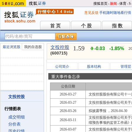
搜狐首页
-
新闻
-
体育
-
S
意见反馈
手机随时随地看行情
首 页
个 股
指 数
首 页
个 股
指 数
1.59
最近浏览股
我的自选股
文投控股
-0.03
-1.85%
2
(600715)
公司简介
股本结构
管理层
重大事件备忘录
公告日期
2026-03-27
文投控股股份有限公司十一
文投控股
2026-03-27
文投控股股份有限公司关于
行情图表
2026-03-26
拟披露季报 ，2026-04-30
成交明细
文投控股股份有限公司关于
2026-03-11
绩预告事项的监管工作函》
分价表
2026-03-07
文投控股股份有限公司关于
历史行情