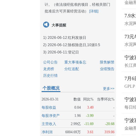
金融
计。（依法须经批准的项目，经相关部门
批准后方可开展经营活动）
[详细]
7.
水泥
大事提醒
73元
1)
2026-06-12:
红利发放日
水泥
2)
2026-06-12:
除权除息日,10派0.5
3)
2026-06-11:
登记日
宁波
公司公告
重大事项备忘
限售解禁
长江
龙虎榜
分红送配
业绩预告
历史行情
7月6
GPLP
个股概况
更多>>
宁波
2026-03-31
数值
同比%
当季环比%
每日
每股收益
0.04
3.49
-
每股净资产
1.96
-3.99
-
宁波
主营收入
2.99亿
-11.69
-20.68
金融
净利润
6004.69万
3.61
319.06