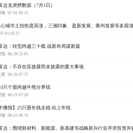
富达龙虎榜数据（7月1日）
时报
07-01 09:35
核心城市土拍热度高涨，三湘印象、盈新发展、衢州发展等多股
07-01 02:27
富达：转型跨越三十载 战新布局谋新篇
时报
06-29 22:05
富达：不存在应披露而未披露的重大事项
之星
06-26 07:37
33只个股跨越牛熊分界线
时报
06-25 07:20
中播报】25只股长线走稳 站上年线
时报
06-25 06:35
富达：围绕新材料、新能源、新基建等战略新兴行业寻求投资并