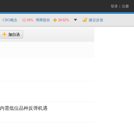
登录
|
注册
CRO概念
12.16%
博腾股份
20.02%
建议反馈
注内需低位品种反弹机遇