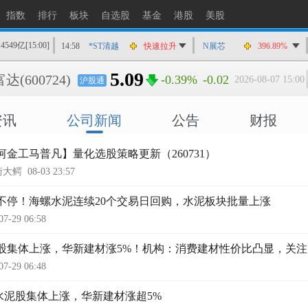
指数
排行
板块
自选股
基金
港股
美股
14549亿
[15:00]
14:58
*ST清越
快速拉升
N展芯
396.89%
14:56
上工Ｂ股
快速拉升
5.09
富达
(600724)
-0.39%
-0.02
2026-08-07 15:00
沪股通
14:56
爱丽家居
快速拉升
14:56
金凯生科
涨停
资讯
公司新闻
公告
财报
14:56
南亚新材
猛烈打压
14:55
成都先导
跌停
河金工马普凡】量化选股策略更新（260731）
14:55
盛达资源
涨停
街大鳄
08-03 23:57
14:55
盛达资源
快速拉升
不停！海螺水泥连续20个交易日回购，水泥板块批量上涨
14:54
永安药业
快速拉升
07-29 06:58
14:53
中农立华
快速拉升
股集体上涨，华新建材涨5%！机构：消费建材性价比凸显，关
07-29 06:48
水泥股集体上涨，华新建材涨超5%