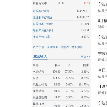
销售毛利率
0.00
-
17.19
宁波
证券
总股本(万股)
144524.11
流通股本(万股)
144494.27
6月
每股资本公积金
0.1800
财闻
每股未分配利润
0.4750
净资产收益率
2.13%
宁波
证券
资产负债
现金流量
利润表
财务报告
宁波
主营收入
更多>>
证券
名称
收入
占比
同比
今日
水泥销售
850.30
57.55%
-3.89%
证券
租赁
373.32
25.27%
8.79%
混凝土销售
83.60
5.66%
101.70%
【盘
商品销售
60.62
4.10%
-5.77%
证券
物业管理费
49.37
3.34%
0.07%
宁波
其他（补
40.25
2.72%
-22.08%