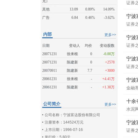
充）
证券
其他
13.09
0.89%
14.09%
宁波
广告
6.84
0.46%
-3.62%
证券
内部
更多>>
宁波
证券
日期
变动人
均价
变动股数
20071231
徐来根
0
-6.00万
宁波
20071231
陈建新
0
+2578
证券
20070911
陈建新
7.7
+3000
20061231
徐来根
-
+4.41万
宁波
20061231
陈建新
-
+1.38万
金融
十余
公司简介
更多>>
水泥
公司名称：宁波富达股份有限公司
宁波
注册资本：144524万元
上市日期：1996-07-16
证券
发行价：5.80元