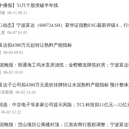
中播报】51只个股突破半年线
时报
06-11 06:21
SG动态】宁波富达（600724.SH）获华证指数ESG最新评级A，
之星
06-07 01:05
富达拟4380万元起转让熟料产能指标
网
06-04 09:01
3水泥晚报：韩通海工坞水泵房浇筑；金螳螂龙牌筑好房；宁波富
网
06-03 10:01
富达子公司拟4380万元底价挂牌转让水泥熟料产能指标 预计整体
经济新闻
06-02 14:24
精选：中京电子等多家公司提示风险；TCL科技拟11亿元—12亿
06-02 12:22
2水泥晚报：岱山项目公寓楼封顶；江浙农商行股权调整；宁波富