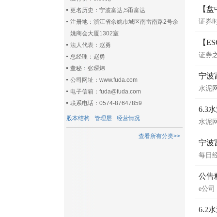
【盘
更名历史：宁波富达,S甬富达
证券
注册地：浙江省余姚市城区南雷南路2号余
姚商会大厦1302室
【E
法人代表：赵勇
证券
总经理：赵勇
董秘：张琛炜
宁波
公司网址：www.fuda.com
水泥
电子信箱：fuda@fuda.com
联系电话：0574-87647859
6.
股本结构
管理层
经营情况
水泥
查看所有分类>>
宁波
每日
公告
e公司
6.