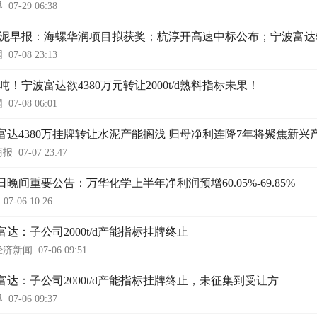
界
07-29 06:38
9水泥早报：海螺华润项目拟获奖；杭淳开高速中标公布；宁波富
网
07-08 23:13
/吨！宁波富达欲4380万元转让2000t/d熟料指标未果！
网
07-08 06:01
富达4380万挂牌转让水泥产能搁浅 归母净利连降7年将聚焦新兴
商报
07-07 23:47
日晚间重要公告：万华化学上半年净利润预增60.05%-69.85%
07-06 10:26
富达：子公司2000t/d产能指标挂牌终止
经济新闻
07-06 09:51
富达：子公司2000t/d产能指标挂牌终止，未征集到受让方
界
07-06 09:37