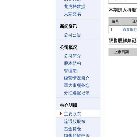
龙虎榜数据
本期进入持股
大宗交易
编号
证
新闻资讯
1
通策医
公司公告
限售股解禁记
公司概况
上市日期
公司简介
股本结构
管理层
经营情况简介
重大事项备忘
分红送配记录
持仓明细
主要股东
流通股股东
基金持仓
限售股解禁表