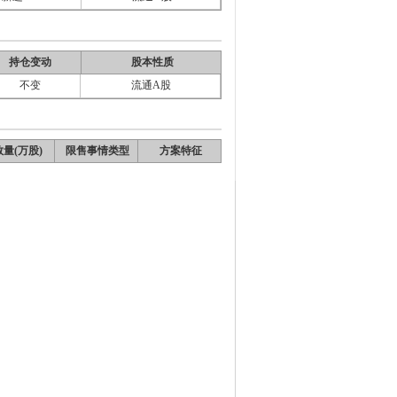
持仓变动
股本性质
不变
流通A股
量(万股)
限售事情类型
方案特征