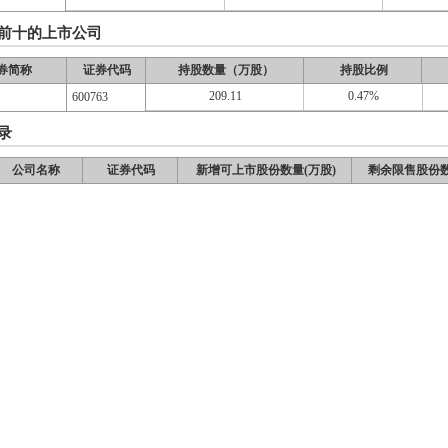
前十的上市公司
券简称
证券代码
持股数量（万股）
持股比例
209.11
0.47%
疗
600763
录
公司名称
证券代码
新增可上市股份数量(万股)
剩余限售股份数