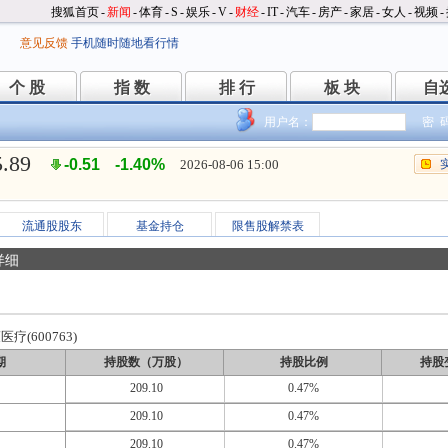
搜狐首页
-
新闻
-
体育
-
S
-
娱乐
-
V
-
财经
-
IT
-
汽车
-
房产
-
家居
-
女人
-
视频
-
意见反馈
手机随时随地看行情
个 股
指 数
排 行
板 块
自
个 股
指 数
排 行
板 块
自
用户名：
密 
5.89
-0.51
-1.40%
2026-08-06 15:00
流通股股东
基金持仓
限售股解禁表
详细
疗(600763)
期
持股数（万股）
持股比例
持股
209.10
0.47%
209.10
0.47%
209.10
0.47%