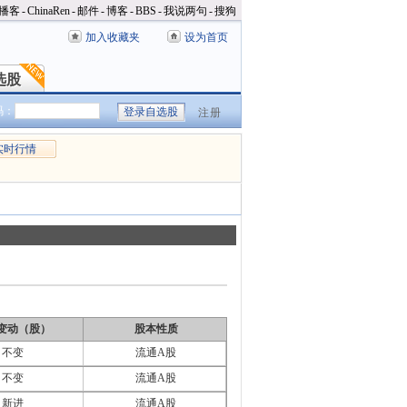
播客
-
ChinaRen
-
邮件
-
博客
-
BBS
-
我说两句
-
搜狗
加入收藏夹
设为首页
选股
选股
码：
注册
实时行情
变动（股）
股本性质
不变
流通A股
不变
流通A股
新进
流通A股