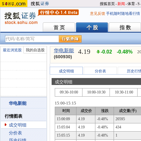
搜狐首页
-
新闻
-
体育
-
S
意见反馈
手机随时随地看行情
首 页
个 股
指 数
首 页
个 股
指 数
4.19
最近浏览股
我的自选股
华电新能
-0.02
-0.48%
2
(600930)
成交明细
分价表
历史行
成交明细
09:30-10:00
10:00-10:30
10:30-11:00
15:00-15:15
华电新能
时间
成交价
涨跌
成交量(手)
行情图表
15:00:09
4.19
-0.48%
20595
成交明细
15:05:04
4.19
-0.48%
434
分价表
15:05:15
4.19
-0.48%
1
历史行情