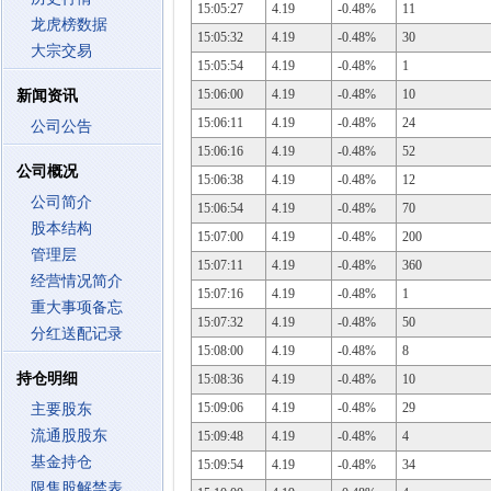
15:05:27
4.19
-0.48%
11
龙虎榜数据
15:05:32
4.19
-0.48%
30
大宗交易
15:05:54
4.19
-0.48%
1
15:06:00
4.19
-0.48%
10
新闻资讯
15:06:11
4.19
-0.48%
24
公司公告
15:06:16
4.19
-0.48%
52
公司概况
15:06:38
4.19
-0.48%
12
公司简介
15:06:54
4.19
-0.48%
70
股本结构
15:07:00
4.19
-0.48%
200
管理层
15:07:11
4.19
-0.48%
360
经营情况简介
15:07:16
4.19
-0.48%
1
重大事项备忘
15:07:32
4.19
-0.48%
50
分红送配记录
15:08:00
4.19
-0.48%
8
持仓明细
15:08:36
4.19
-0.48%
10
15:09:06
4.19
-0.48%
29
主要股东
流通股股东
15:09:48
4.19
-0.48%
4
基金持仓
15:09:54
4.19
-0.48%
34
限售股解禁表