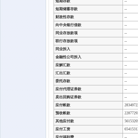
短期存款
--
短期储蓄存款
--
财政性存款
--
向中央银行借款
--
同业存放款项
--
联行存放款项
--
同业拆入
--
金融性公司拆入
--
应解汇款
--
汇出汇款
--
委托存款
--
应付代理证券款
--
卖出回购证券款
--
应付帐款
2834972
预收帐款
2287729
其他应付款
5615320
应付工资
6541531
应付福利费
--