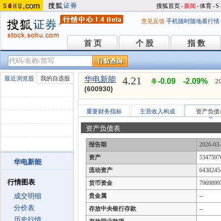
搜狐首页
-
新闻
-
体育
-
S
意见反馈
手机随时随地看行情
首 页
个 股
指 数
首 页
个 股
指 数
4.21
最近浏览股
我的自选股
华电新能
-0.09
-2.09%
2
(600930)
重要财务指标
主营收入构成
资产负债
资产负债表
报告期
2026-03
资产
5347597
华电新能
流动资产
6438245
行情图表
货币资金
7969899
成交明细
贵金属
--
分价表
存放中央银行存款
--
历史行情