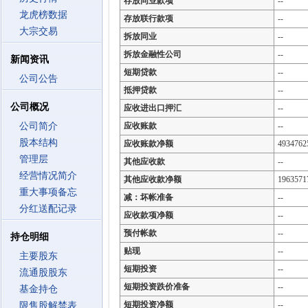
存放同业款项
--
龙虎榜数据
存放联行款项
--
大宗交易
拆放同业
--
拆放金融性公司
--
新闻资讯
短期贷款
--
公司公告
抵押贷款
--
公司概况
应收进出口押汇
--
公司简介
应收账款
--
股本结构
应收账款净额
4934762
管理层
其他应收款
--
经营情况简介
其他应收款净额
1963571
重大事项备忘
减：坏帐准备
--
分红送配记录
应收款项净额
--
预付帐款
--
持仓明细
贴现
--
主要股东
短期投资
--
流通股股东
短期投资跌价准备
--
基金持仓
短期投资净额
--
限售股解禁表