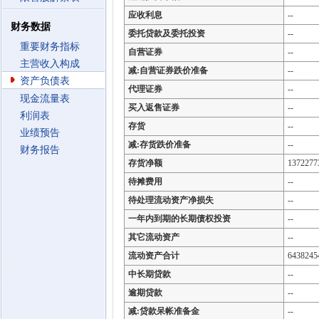
应收利息
--
财务数据
委托贷款及委托投资
--
重要财务指标
自营证券
--
主营收入构成
减:自营证券跌价准备
--
资产负债表
代理证券
--
现金流量表
买入返售证券
--
利润表
存货
--
业绩预告
减:存货跌价准备
--
财务报告
存货净额
1372277
待摊费用
--
待处理流动资产净损失
--
一年内到期的长期债权投资
--
其它流动资产
--
流动资产合计
6438245
中长期贷款
--
逾期贷款
--
减:贷款呆帐准备金
--