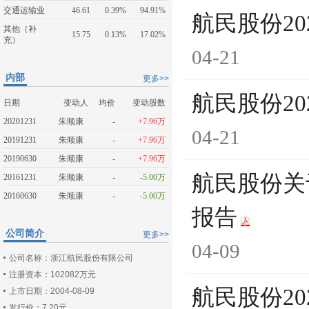
交通运输业
46.61
0.39%
94.91%
航民股份2
其他（补
15.75
0.13%
17.02%
充）
04-21
内部
更多>>
航民股份20
日期
变动人
均价
变动股数
20201231
朱顺康
-
+7.96万
04-21
20191231
朱顺康
-
+7.96万
20190630
朱顺康
-
+7.96万
航民股份关
20161231
朱顺康
-
-5.00万
20160630
朱顺康
-
-5.00万
报告
公司简介
更多>>
04-09
公司名称：浙江航民股份有限公司
注册资本：102082万元
航民股份2
上市日期：2004-08-09
发行价：7.20元