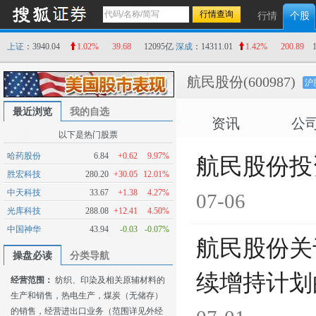
行情
个股
上证
：3940.04
1.02%
39.68
12095亿
深成
：14311.01
1.42%
200.89
航民股份
(600987)
沪
最近浏览
我的自选
资讯
公
以下是热门股票
哈药股份
6.84
+0.62
9.97%
航民股份投资
胜宏科技
280.20
+30.05
12.01%
中天科技
33.67
+1.38
4.27%
07-06
光库科技
288.08
+12.41
4.50%
中国神华
43.94
-0.03
-0.07%
航民股份关
操盘必读
分类导航
续增持计划
经营范围：
纺织、印染及相关原辅材料的
生产和销售，热电生产，煤炭（无储存）
的销售，经营进出口业务（范围详见外经