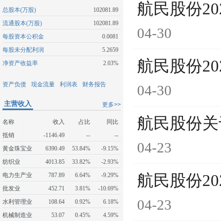
航民股份2
总股本(万股)
102081.89
流通股本(万股)
102081.89
04-30
每股资本公积金
0.0081
每股未分配利润
5.2659
航民股份2
净资产收益率
2.03%
资产负债
现金流量
利润表
财务报告
04-30
主营收入
更多>>
航民股份关
名称
收入
占比
同比
抵销
-1146.49
--
--
04-23
黄金珠宝业
6390.49
53.84%
-9.15%
纺织业
4013.85
33.82%
-2.93%
电力生产业
787.89
6.64%
-9.29%
航民股份2
批发业
452.71
3.81%
-10.69%
04-23
水利管理业
108.64
0.92%
6.18%
机械制造业
53.07
0.45%
4.59%