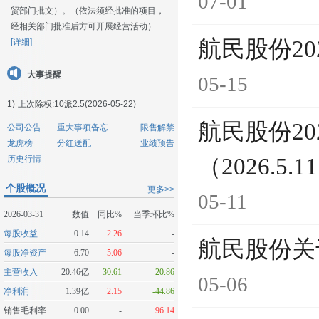
07-01
贸部门批文）。（依法须经批准的项目，
经相关部门批准后方可开展经营活动）
航民股份2
[详细]
大事提醒
05-15
1)
上次除权:10派2.5(2026-05-22)
航民股份2
公司公告
重大事项备忘
限售解禁
龙虎榜
分红送配
业绩预告
历史行情
（2026.5.1
个股概况
更多>>
05-11
2026-03-31
数值
同比%
当季环比%
每股收益
0.14
2.26
-
航民股份关
每股净资产
6.70
5.06
-
主营收入
20.46亿
-30.61
-20.86
05-06
净利润
1.39亿
2.15
-44.86
销售毛利率
0.00
-
96.14