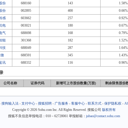
股份
688160
143
1.58%
股份
002895
400
0.66%
传感
603662
257
0.92%
机电
003021
180
0.67%
电气
688698
168
0.79%
智能
301368
182
1.52%
科技
688049
287
1.64%
凌微
688591
345
1.43%
蓝讯
688332
116
0.96%
录
公司名称
证券代码
新增可上市股份数量(万股)
剩余限售股份数
-
搜狗输入法
-
支付中心
-
搜狐招聘
-
广告服务
-
客服中心
-
联系方式
-
保护隐私权
-
Ab
Copyright
©
2026 Sohu.com Inc. All Rights Reserved. 搜狐公司
版权所有
搜狐不良信息举报电话：010－62728061 举报邮箱：
jubao@contact.sohu.com