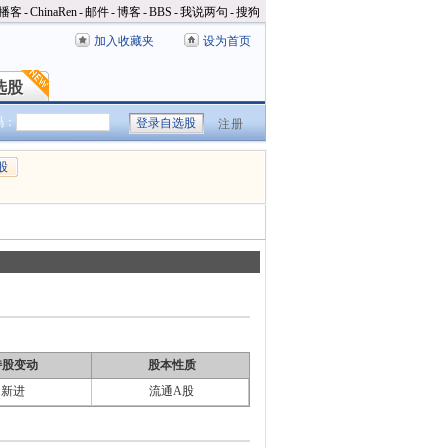
播客
-
ChinaRen
-
邮件
-
博客
-
BBS
-
我说两句
-
搜狗
加入收藏夹
设为首页
选股
选股
码：
注册
股
持股变动
股本性质
新进
流通A股