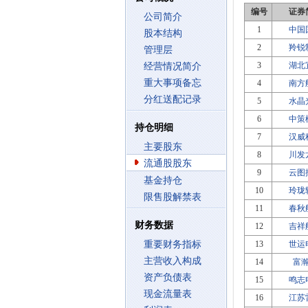
编号
证券
公司简介
1
中国
股本结构
2
羚锐
管理层
3
湖北
经营情况简介
重大事项备忘
4
南方
分红送配记录
5
水晶
6
中策
持仓明细
7
汉威
主要股东
8
川发
流通股股东
9
云图
基金持仓
10
玲珑
限售股解禁表
11
春秋
财务数据
12
吉祥
重要财务指标
13
世运
主营收入构成
14
富
资产负债表
15
鸣志
现金流量表
16
江苏