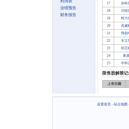
利润表
17
步科
业绩预告
18
川恒
财务报告
19
柯力
20
兆威
21
伟创
22
丰立
23
炬芯
24
泰
25
中科
限售股解禁记
上市日期
设置首页
-
站点地图