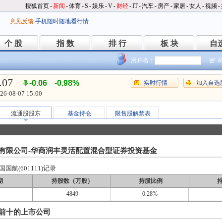
搜狐首页
-
新闻
-
体育
-
S
-
娱乐
-
V
-
财经
-
IT
-
汽车
-
房产
-
家居
-
女人
-
视频
-
意见反馈
手机随时随地看行情
个 股
指 数
排 行
板 块
自
个 股
指 数
排 行
板 块
自
用户名：
密 
.07
-0.06
-0.98%
实时行情
加入自选
26-08-07 15:00
流通股股东
基金持仓
限售股解禁表
有限公司-华商润丰灵活配置混合型证券投资基金
航(601111)记录
期
持股数（万股）
持股比例
4849
0.28%
前十的上市公司