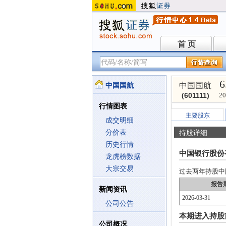
首 页
首 页
6
中国国航
中国国航
(601111)
20
行情图表
主要股东
成交明细
分价表
持股详细
历史行情
中国银行股份
龙虎榜数据
大宗交易
过去两年持股中国国
报告
新闻资讯
2026-03-31
公司公告
本期进入持股
公司概况