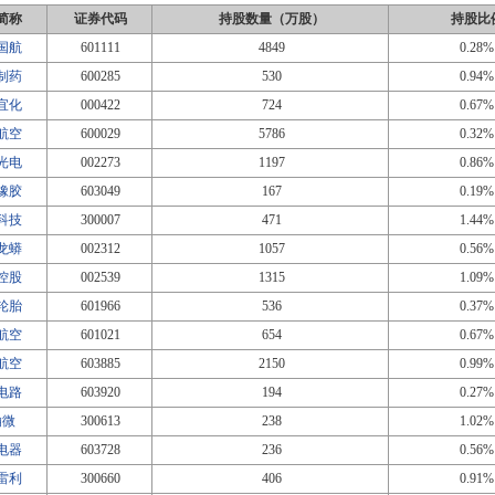
简称
证券代码
持股数量（万股）
持股比
国航
601111
4849
0.28%
制药
600285
530
0.94%
宜化
000422
724
0.67%
航空
600029
5786
0.32%
光电
002273
1197
0.86%
橡胶
603049
167
0.19%
科技
300007
471
1.44%
龙蟒
002312
1057
0.56%
控股
002539
1315
1.09%
轮胎
601966
536
0.37%
航空
601021
654
0.67%
航空
603885
2150
0.99%
电路
603920
194
0.27%
瀚微
300613
238
1.02%
电器
603728
236
0.56%
雷利
300660
406
0.91%