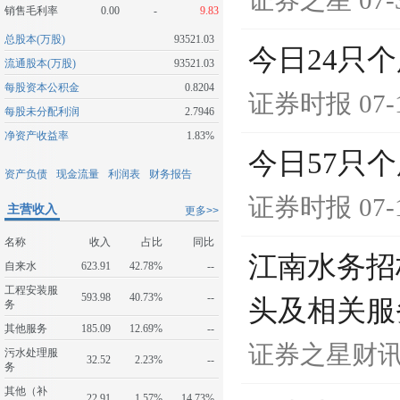
证券之星
07-
销售毛利率
0.00
-
9.83
总股本(万股)
93521.03
今日24只
流通股本(万股)
93521.03
每股资本公积金
0.8204
证券时报
07-
每股未分配利润
2.7946
净资产收益率
1.83%
今日57只
资产负债
现金流量
利润表
财务报告
证券时报
07-
主营收入
更多>>
名称
收入
占比
同比
江南水务招
自来水
623.91
42.78%
--
工程安装服
593.98
40.73%
--
头及相关服
务
其他服务
185.09
12.69%
--
证券之星财
污水处理服
32.52
2.23%
--
务
其他（补
22.91
1.57%
14.73%