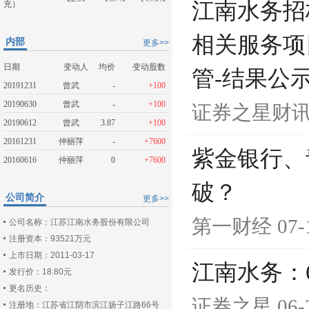
江南水务招
充）
相关服务项
内部
更多>>
日期
变动人
均价
变动股数
管-结果公
20191231
曾武
-
+100
20190630
曾武
-
+100
证券之星财
20190612
曾武
3.87
+100
20161231
仲丽萍
-
+7600
紫金银行、
20160616
仲丽萍
0
+7600
破？
公司简介
更多>>
第一财经
07-
公司名称：江苏江南水务股份有限公司
注册资本：93521万元
上市日期：2011-03-17
江南水务：
发行价：18.80元
更名历史：
证券之星
06-
注册地：江苏省江阴市滨江扬子江路66号