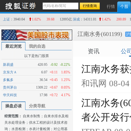
行情
个股
上证
：3940.04
1.02%
39.68
12095亿
深成
：14311.01
1.42%
200.89
江南水务
(601199)
沪
最近浏览
我的自选
资讯
公
以下是热门股票
新易盛
420.95
-0.92
-0.22%
江南水务获
京东方Ａ
6.07
+0.11
1.85%
多氟多
36.54
+0.45
1.25%
和讯网
08-04
贵州茅台
1309.22
+0.67
0.05%
华天科技
17.98
+0.72
4.17%
江南水务(6
操盘必读
分类导航
者公开发行
经营范围：
自来水制售；自来水排水及相
关水处理业务；供水工程的设计及技术咨
询；水质检测；水表计量检测；对公用基