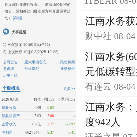
ITBEAR
08-0
础设施行业进行投资。（依法须经批准的
项目，经相关部门批准后方可开展经营活
江南水务获
动）
[详细]
大事提醒
财中社
08-04
1)
分配预案:10派0.9元(含税)
2)
上次除权:10派0.3(2025-10-22)
江南水务(6
公司公告
重大事项备忘
限售解禁
元低碳转型
龙虎榜
分红送配
业绩预告
历史行情
有连云
08-04
个股概况
更多>>
2026-03-31
数值
同比%
当季环比%
江南水务：员
每股收益
0.09
-9.63
-
每股净资产
5.03
5.06
-
度942人
主营收入
3.02亿
2.77
-27.97
净利润
8624.34万
-9.37
-8.41