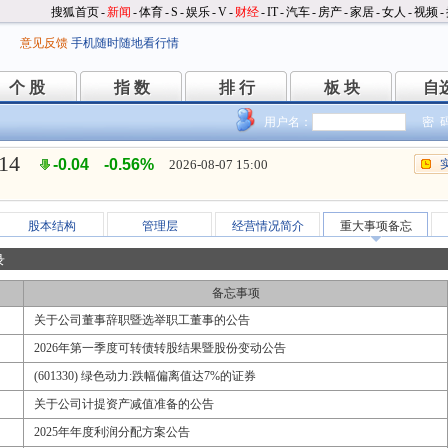
搜狐首页
-
新闻
-
体育
-
S
-
娱乐
-
V
-
财经
-
IT
-
汽车
-
房产
-
家居
-
女人
-
视频
-
意见反馈
手机随时随地看行情
个 股
指 数
排 行
板 块
自
个 股
指 数
排 行
板 块
自
用户名：
密 
.14
-0.04
-0.56%
2026-08-07 15:00
股本结构
管理层
经营情况简介
重大事项备忘
录
备忘事项
关于公司董事辞职暨选举职工董事的公告
2026年第一季度可转债转股结果暨股份变动公告
(601330) 绿色动力:跌幅偏离值达7%的证券
关于公司计提资产减值准备的公告
2025年年度利润分配方案公告