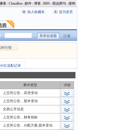
播客
-
ChinaRen
-
邮件
-
博客
-
BBS
-
我说两句
-
搜狗
加入收藏夹
设为首页
选股
选股
码：
注册
实时行情
分红送配记录
事件类型
详细
上交所公告，高管变动
上交所公告，股本变动
交易公开信息
上交所公告，财务指标
上交所公告，分配方案,股本变动