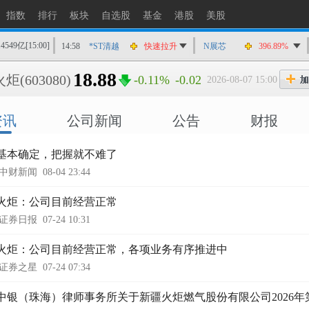
指数
排行
板块
自选股
基金
港股
美股
14549亿
[15:00]
14:58
*ST清越
快速拉升
N展芯
396.89%
14:56
上工Ｂ股
快速拉升
18.88
火炬
(603080)
-0.11%
-0.02
2026-08-07 15:00
14:56
爱丽家居
快速拉升
14:56
金凯生科
涨停
资讯
公司新闻
公告
财报
14:56
南亚新材
猛烈打压
14:55
成都先导
跌停
基本确定，把握就不难了
14:55
盛达资源
涨停
中财新闻
08-04 23:44
14:55
盛达资源
快速拉升
火炬：公司目前经营正常
14:54
永安药业
快速拉升
证券日报
07-24 10:31
14:53
中农立华
快速拉升
火炬：公司目前经营正常，各项业务有序推进中
证券之星
07-24 07:34
中银（珠海）律师事务所关于新疆火炬燃气股份有限公司2026