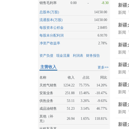
销售毛利率
0.00
-
-8.30
新疆
总股本(万股)
14150.00
新闻
流通股本(万股)
14150.00
新疆
每股资本公积金
2.8495
新闻
每股未分配利润
6.9170
净资产收益率
2.78%
新疆
新闻
资产负债
现金流量
利润表
财务报告
新疆
主营收入
更多>>
新闻
名称
收入
占比
同比
新疆
天然气销售
1234.22
75.75%
14.20%
新闻
安装业务
251.88
15.46%
-10.47%
供热业务
53.11
3.26%
-9.63%
新疆
成品油销售
51.23
3.14%
46.77%
新闻
其他（补
26.94
1.65%
118.81%
充）
新疆
出租车及其