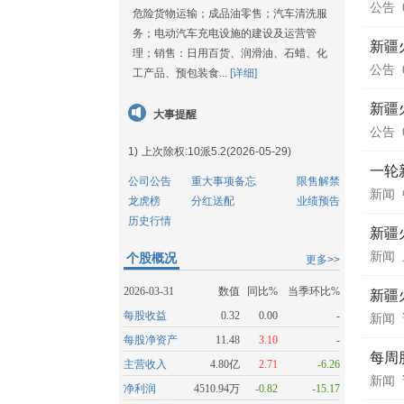
公告
危险货物运输；成品油零售；汽车清洗服
务；电动汽车充电设施的建设及运营管
新疆
理；销售：日用百货、润滑油、石蜡、化
公告
工产品、预包装食...
[详细]
新疆
大事提醒
公告
1)
上次除权:10派5.2(2026-05-29)
一轮
公司公告
重大事项备忘
限售解禁
新闻
龙虎榜
分红送配
业绩预告
历史行情
新疆
新闻
个股概况
更多>>
2026-03-31
数值
同比%
当季环比%
新疆
每股收益
0.32
0.00
-
新闻
每股净资产
11.48
3.10
-
每周股
主营收入
4.80亿
2.71
-6.26
新闻
净利润
4510.94万
-0.82
-15.17