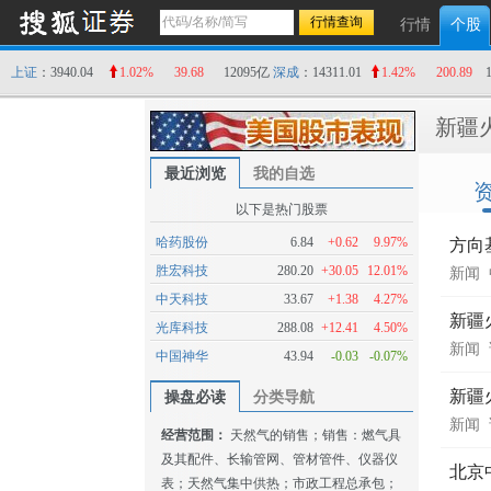
行情
个股
上证
：3940.04
1.02%
39.68
12095亿
深成
：14311.01
1.42%
200.89
新疆
最近浏览
我的自选
以下是热门股票
哈药股份
6.84
+0.62
9.97%
方向
胜宏科技
280.20
+30.05
12.01%
新闻
中天科技
33.67
+1.38
4.27%
新疆
光库科技
288.08
+12.41
4.50%
新闻
中国神华
43.94
-0.03
-0.07%
新疆
操盘必读
分类导航
新闻
经营范围：
天然气的销售；销售：燃气具
及其配件、长输管网、管材管件、仪器仪
北京
表；天然气集中供热；市政工程总承包；