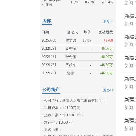
11.91
0.73%
22.14%
新闻
他业务
新疆
内部
更多>>
新闻
日期
变动人
均价
变动股数
新疆
20250708
瞿学忠
17.45
+1700
新闻
20221231
秦秀丽
-
-46.50万
20221231
张秀丽
-
-46.50万
新疆
20221231
严始军
-
-46.50万
新闻
20221231
郭鹏
-
-46.50万
新疆
新闻
公司简介
更多>>
新疆
公司名称：新疆火炬燃气股份有限公司
新闻
注册资本：14150万元
上市日期：2018-01-03
新疆
发行价：13.60元
新闻
更名历史：