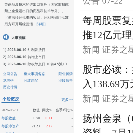
公告
07-22
类商品及技术的进出口业务（国家限制或
禁止企业进出口的商品和技术除外）。
每周股票复
（依法须经批准的项目，经相关部门批准
后方可开展经营活...
[详细]
推12亿元
大事提醒
新闻
证券之
1)
2026-06-10:
红利发放日
2)
2026-06-10:
转增上市日
3)
2026-06-10:
除权除息日,10转4.5派10
股市必读：扬
公司公告
重大事项备忘
限售解禁
龙虎榜
分红送配
业绩预告
入138.69
历史行情
新闻
证券之
个股概况
更多>>
2026-03-31
数值
同比%
当季环比%
扬州金泉（6
每股收益
0.50
11.11
-
每股净资产
21.23
2.17
-