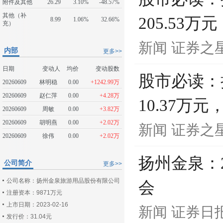
附件及其他
26.29
3.10%
-48.57%
其他（补
205.53万
8.99
1.06%
32.66%
充）
新闻
证券之
内部
更多>>
日期
变动人
均价
变动股数
股市必读：
20260609
林明稳
0.00
+1242.99万
20260609
赵仁萍
0.00
+4.28万
10.37万元
20260609
周敏
0.00
+3.82万
20260609
胡明燕
0.00
+2.02万
新闻
证券之
20260609
徐伟
0.00
+2.02万
扬州金泉：2
公司简介
更多>>
公司名称：扬州金泉旅游用品股份有限公司
会
注册资本：9871万元
上市日期：2023-02-16
新闻
证券日
发行价：31.04元