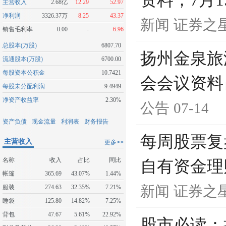
资料，7月1
主营收入
2.68亿
12.29
52.97
净利润
3326.37万
8.25
43.37
新闻
证券之
销售毛利率
0.00
-
6.96
总股本(万股)
6807.70
扬州金泉旅
流通股本(万股)
6700.00
每股资本公积金
10.7421
会会议资料
每股未分配利润
9.4949
净资产收益率
2.30%
公告
07-14
资产负债
现金流量
利润表
财务报告
每周股票复
主营收入
更多>>
名称
收入
占比
同比
自有资金理
帐篷
365.69
43.07%
1.44%
新闻
证券之
服装
274.63
32.35%
7.21%
睡袋
125.80
14.82%
7.25%
背包
47.67
5.61%
22.92%
股市必读：