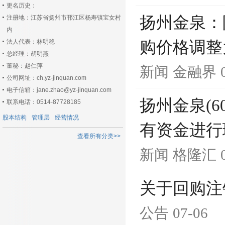
更名历史：
扬州金泉：
注册地：江苏省扬州市邗江区杨寿镇宝女村
内
法人代表：林明稳
购价格调整为9
总经理：胡明燕
董秘：赵仁萍
新闻
金融界
公司网址：ch.yz-jinquan.com
电子信箱：jane.zhao@yz-jinquan.com
扬州金泉(6
联系电话：0514-87728185
股本结构
管理层
经营情况
有资金进行
查看所有分类>>
新闻
格隆汇
关于回购注
公告
07-06