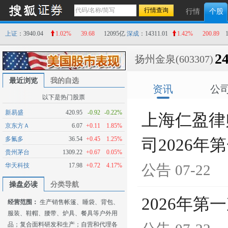
行情
个股
上证
：3940.04
1.02%
39.68
12095亿
深成
：14311.01
1.42%
200.89
24
扬州金泉
(603307)
最近浏览
我的自选
资讯
公
以下是热门股票
新易盛
420.95
-0.92
-0.22%
上海仁盈律
京东方Ａ
6.07
+0.11
1.85%
多氟多
36.54
+0.45
1.25%
司2026
贵州茅台
1309.22
+0.67
0.05%
华天科技
17.98
+0.72
4.17%
公告
07-22
操盘必读
分类导航
2026年
经营范围：
生产销售帐篷、睡袋、背包、
服装、鞋帽、腰带、炉具、餐具等户外用
品；复合面料研发和生产；自营和代理各