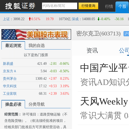
行情
个股
上证
：3898.22
0.51%
19.79
10750亿
深成
：14088.05
-0.40%
-56.16
密尔克卫
(603713)
沪
最近浏览
我的自选
资讯
公
以下是热门股票
新易盛
421.49
-2.81
-0.66%
中国产业平
京东方Ａ
5.94
-0.03
-0.50%
贵州茅台
1309.42
+2.97
0.23%
资讯AD知识
华天科技
17.12
+0.53
3.19%
工业富联
68.31
+2.39
3.63%
天风Weekly
操盘必读
分类导航
常识大满贯
0
经营范围：
许可项目：道路货物运输（不
含危险货物）。（依法须经批准的项目，
经相关部门批准后方可开展经营活动，具