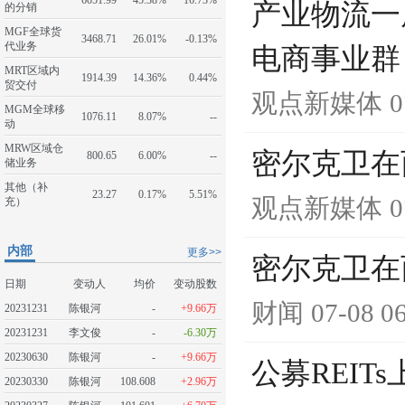
6051.99
45.38%
16.73%
产业物流一
的分销
MGF全球货
3468.71
26.01%
-0.13%
代业务
电商事业群
MRT区域内
1914.39
14.36%
0.44%
贸交付
观点新媒体
0
MGM全球移
1076.11
8.07%
--
动
MRW区域仓
密尔克卫在
800.65
6.00%
--
储业务
其他（补
23.27
0.17%
5.51%
观点新媒体
0
充）
内部
更多>>
密尔克卫在
日期
变动人
均价
变动股数
财闻
07-08 0
20231231
陈银河
-
+9.66万
20231231
李文俊
-
-6.30万
20230630
陈银河
-
+9.66万
公募REI
20230330
陈银河
108.608
+2.96万