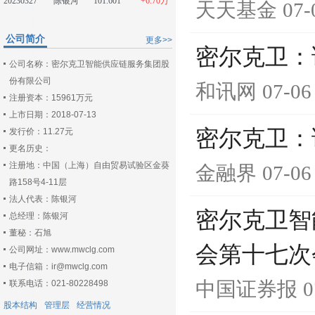
20230327
陈银河
101.601
+6.70万
天天基金
07-
公司简介
更多>>
密尔克卫：
公司名称：密尔克卫智能供应链服务集团股
份有限公司
和讯网
07-06
注册资本：15961万元
上市日期：2018-07-13
密尔克卫：
发行价：11.27元
更名历史：
注册地：中国（上海）自由贸易试验区金葵
金融界
07-06
路158号4-11层
法人代表：陈银河
密尔克卫智
总经理：陈银河
董秘：石旭
会第十七次
公司网址：www.mwclg.com
电子信箱：ir@mwclg.com
中国证券报
0
联系电话：021-80228498
股本结构
管理层
经营情况