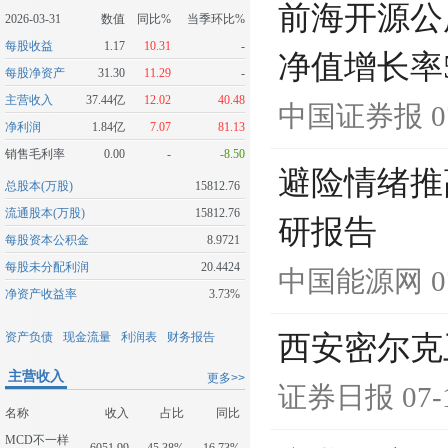
前海开源公用
2026-03-31
数值
同比%
当季环比%
每股收益
1.17
10.31
-
净值增长率5
每股净资产
31.30
11.29
-
主营收入
37.44亿
12.02
40.48
中国证券报
0
净利润
1.84亿
7.07
81.13
销售毛利率
0.00
-
-8.50
避险情绪推
总股本(万股)
15812.76
流通股本(万股)
15812.76
研报告
每股资本公积金
8.9721
每股未分配利润
20.4424
中国能源网
0
净资产收益率
3.73%
资产负债
现金流量
利润表
财务报告
西安密尔克
主营收入
更多>>
证券日报
07-
名称
收入
占比
同比
MCD不一样