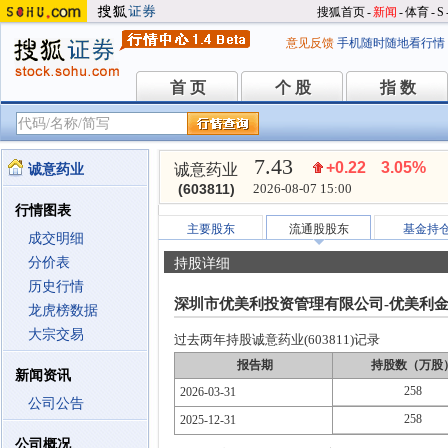
搜狐首页
-
新闻
-
体育
-
S
意见反馈
手机随时随地看行情
首 页
个 股
指 数
首 页
个 股
指 数
7.43
+0.22
3.05%
诚意药业
诚意药业
(603811)
2026-08-07 15:00
行情图表
主要股东
流通股股东
基金持
成交明细
分价表
持股详细
历史行情
深圳市优美利投资管理有限公司-优美利金
龙虎榜数据
大宗交易
过去两年持股诚意药业(603811)记录
报告期
持股数（万股
新闻资讯
258
2026-03-31
公司公告
258
2025-12-31
公司概况