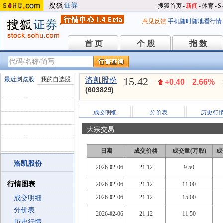
搜狐首页
-
新闻
-
体育
-
S
意见反馈
手机随时随地看行情
首 页
个 股
指 数
首 页
个 股
指 数
15.42
最近浏览股
我的自选股
洛凯股份
+0.40
2.66%
(603829)
成交明细
分价表
历史行
大宗交易
日期
成交价格
成交量(万股)
成
洛凯股份
2026-02-06
21.12
9.50
行情图表
2026-02-06
21.12
11.00
2026-02-06
21.12
15.00
成交明细
分价表
2026-02-06
21.12
11.50
历史行情