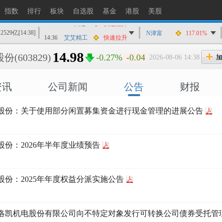
14:36
*ST联翔
快速拉升
指数
排行
板块
自选股
基金
港股
美股
14:36
*ST四通
快速拉升
12529亿
[14:38]
14:36
艾艾精工
快速拉升
N津富
117.01%
14:36
菲菱科思
快速拉升
14.98
股份
(603829)
-0.27%
-0.04
2026-08-06 14:38
14:35
华峰测控
快速拉升
14:35
华丰科技
快速拉升
资讯
公司新闻
公告
财报
14:35
裕太微-U
快速拉升
14:35
万通发展
快速拉升
股份：关于使用部分闲置募集资金进行现金管理的进展公告
股份：2026年半年度业绩预告
股份：2025年年度权益分派实施公告
洛凯机电股份有限公司向不特定对象发行可转换公司债券受托管理