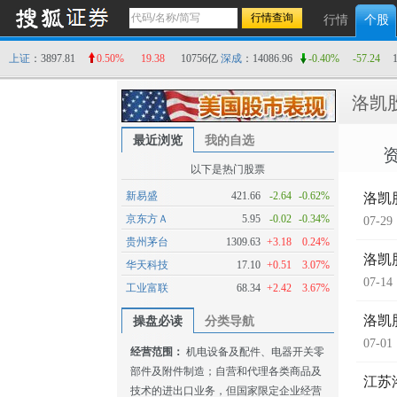
行情
个股
上证
：3897.81
0.50%
19.38
10756亿
深成
：14086.96
-0.40%
-57.24
洛凯
最近浏览
我的自选
以下是热门股票
新易盛
421.66
-2.64
-0.62%
洛凯
京东方Ａ
5.95
-0.02
-0.34%
07-29
贵州茅台
1309.63
+3.18
0.24%
洛凯
华天科技
17.10
+0.51
3.07%
07-14
工业富联
68.34
+2.42
3.67%
洛凯
操盘必读
分类导航
07-01
经营范围：
机电设备及配件、电器开关零
部件及附件制造；自营和代理各类商品及
江苏
技术的进出口业务，但国家限定企业经营