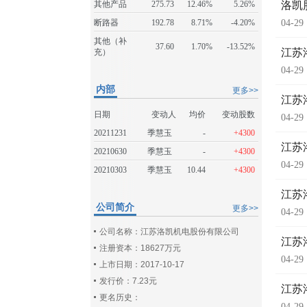
其他产品
275.73
12.46%
5.26%
洛凯
断路器
192.78
8.71%
-4.20%
04-29
其他（补
37.60
1.70%
-13.52%
江苏
充）
04-29
内部
更多>>
江苏
日期
变动人
均价
变动股数
04-29
20211231
季慧玉
-
+4300
江苏
20210630
季慧玉
-
+4300
04-29
20210303
季慧玉
10.44
+4300
江苏
公司简介
更多>>
04-29
公司名称：江苏洛凯机电股份有限公司
江苏
注册资本：18627万元
04-29
上市日期：2017-10-17
发行价：7.23元
江苏
更名历史：
04-29