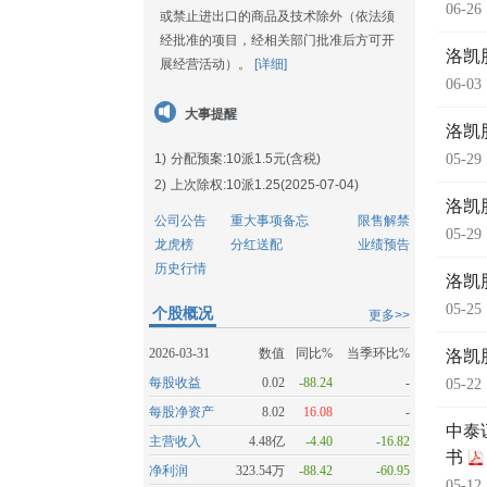
06-26
或禁止进出口的商品及技术除外（依法须
经批准的项目，经相关部门批准后方可开
洛凯
展经营活动）。
[详细]
06-03
大事提醒
洛凯
1)
分配预案:10派1.5元(含税)
05-29
2)
上次除权:10派1.25(2025-07-04)
洛凯
公司公告
重大事项备忘
限售解禁
05-29
龙虎榜
分红送配
业绩预告
历史行情
洛凯
05-25
个股概况
更多>>
2026-03-31
数值
同比%
当季环比%
洛凯
每股收益
0.02
-88.24
-
05-22
每股净资产
8.02
16.08
-
中泰
主营收入
4.48亿
-4.40
-16.82
书
净利润
323.54万
-88.42
-60.95
05-12