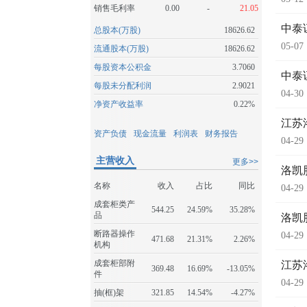
销售毛利率
0.00
-
21.05
中泰
总股本(万股)
18626.62
05-07
流通股本(万股)
18626.62
每股资本公积金
3.7060
中泰
每股未分配利润
2.9021
04-30
净资产收益率
0.22%
江苏
资产负债
现金流量
利润表
财务报告
04-29
主营收入
更多>>
洛凯
名称
收入
占比
同比
04-29
成套柜类产
544.25
24.59%
35.28%
品
洛凯
断路器操作
04-29
471.68
21.31%
2.26%
机构
成套柜部附
江苏
369.48
16.69%
-13.05%
件
04-29
抽(框)架
321.85
14.54%
-4.27%