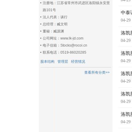
注册地：江苏省常州市武进区洛阳镇永安里
路101号
中泰
法人代表：谈行
04-29
总经理：臧文明
董秘：臧源渊
洛凯
公司网址：www.lk-jd.com
04-29
电子信箱：Stocks@rocoi.cn
联系电话：0519-86020285
洛凯
04-29
股本结构
管理层
经营情况
查看所有分类>>
洛凯
04-29
洛凯
04-29
洛凯
04-29