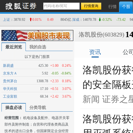
行情
个股
上证
：3878.92
0.01%
0.49
8045亿
深成
：14070.78
-0.52%
-73.42
9
14
洛凯股份
(603829)
最近浏览
我的自选
资讯
公
以下是热门股票
新易盛
425.30
+1.00
0.24%
洛凯股份获
京东方Ａ
5.92
-0.05
-0.84%
贵州茅台
1308.78
+2.33
0.18%
的安全隔板
华天科技
17.10
+0.51
3.07%
工业富联
68.34
+2.42
3.67%
新闻
证券之
操盘必读
分类导航
洛凯股份获
经营范围：
机电设备及配件、电器开关零
部件及附件制造；自营和代理各类商品及
技术的进出口业务，但国家限定企业经营