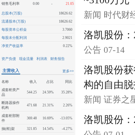
~3100万元
销售毛利率
0.00
-
21.05
新闻
时代财
总股本(万股)
18626.62
流通股本(万股)
18626.62
每股资本公积金
3.7060
洛凯股份：
每股未分配利润
2.9021
净资产收益率
0.22%
公告
07-14
资产负债
现金流量
利润表
财务报告
洛凯股份获
主营收入
更多>>
构的自由脱
名称
收入
占比
同比
成套柜类产
544.25
24.59%
35.28%
品
新闻
证券之
断路器操作
471.68
21.31%
2.26%
机构
成套柜部附
洛凯股份：
369.48
16.69%
-13.05%
件
抽(框)架
321.85
14.54%
-4.27%
公告
07-01