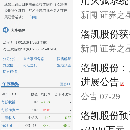
用灭弧系统
或禁止进出口的商品及技术除外（依法须
经批准的项目，经相关部门批准后方可开
新闻
证券之
展经营活动）。
[详细]
大事提醒
洛凯股份获
1)
分配预案:10派1.5元(含税)
新闻
证券之
2)
上次除权:10派1.25(2025-07-04)
公司公告
重大事项备忘
限售解禁
洛凯股份：
龙虎榜
分红送配
业绩预告
历史行情
进展公告
个股概况
更多>>
公告
07-29
2026-03-31
数值
同比%
当季环比%
每股收益
0.02
-88.24
-
每股净资产
8.02
16.08
-
洛凯股份预计
主营收入
4.48亿
-4.40
-16.82
净利润
323.54万
-88.42
-60.95