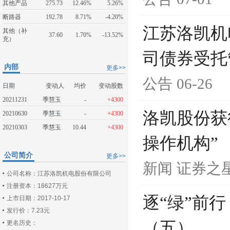
其他产品
275.73
12.46%
5.26%
断路器
192.78
8.71%
-4.20%
江苏洛凯机
其他（补
37.60
1.70%
-13.52%
充）
司债券受托
内部
更多>>
公告
06-26
日期
变动人
均价
变动股数
20211231
季慧玉
-
+4300
洛凯股份获
20210630
季慧玉
-
+4300
20210303
季慧玉
10.44
+4300
操作机构”
公司简介
更多>>
新闻
证券之
公司名称：江苏洛凯机电股份有限公司
注册资本：18627万元
逐“绿”前
上市日期：2017-10-17
发行价：7.23元
（五）
更名历史：