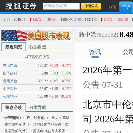
行情
个股
上证
：3940.04
1.02%
39.68
12095亿
深成
：14311.01
1.42%
200.89
8.4
新中港
(605162)
最近浏览
我的自选
资讯
公
以下是热门股票
东山精密
195.27
+7.59
4.04%
2026年
山子高科
2.98
-0.03
-1.00%
贵州茅台
1309.22
+0.67
0.05%
公告
07-31
中天科技
33.67
+1.38
4.27%
云南锗业
100.08
+9.10
10.00%
北京市中伦
操盘必读
分类导航
司 202
经营范围：
生产、销售电力、热力；基础
化学原料制造（不含危险化学品等许可类
化学品的制造）；提供电力热力技术服