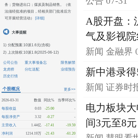
公告
07-31
务；货物进出口；煤炭及制品销售。（依
法须经批准的项目，经相关部门批准后方
A股开盘：沪
可开展经营活动）
[详细]
大事提醒
气及影视院
1)
分配预案:10派1.6元(含税)
新闻
金融界
2)
上次除权:10派1.8(2025-06-12)
公司公告
重大事项备忘
限售解禁
新中港录得
龙虎榜
分红送配
业绩预告
历史行情
新闻
证券时
个股概况
更多>>
2026-03-31
数值
同比%
当季环比%
电力板块大
每股收益
0.03
-25.00
-
每股净资产
3.32
-0.27
-
间3元至8元
主营收入
1.44亿
-17.41
-19.59
净利润
1214.19万
-21.43
-61.20