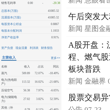
新闻
慧眼看
销售毛利率
0.00
-
-20.38
总股本(万股)
41085.32
午后突发大
流通股本(万股)
41085.32
每股资本公积金
0.8867
新闻
星图金
每股未分配利润
1.1933
净资产收益率
0.91%
A股开盘：沪
资产负债
现金流量
利润表
财务报告
程、燃气股
主营收入
更多>>
板块普跌
名称
收入
占比
同比
蒸汽
509.89
72.07%
-18.49%
新闻
金融界
电力(热电联
113.32
16.02%
-21.68%
产)
压缩空气
56.38
7.97%
-6.05%
股票交易异
电力(储能电
27.02
3.82%
52.59%
力)
公告
07-23
其他（补
0.78
0.11%
-45.46%