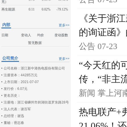
充）
再生能源
0.11
0.02%
-79.12%
《关于浙江
内部
更多>>
的询证函》
日期
变动人
均价
变动股数
暂无数据
公告
07-23
公司简介
更多>>
“今天红的
公司名称：浙江新中港热电股份有限公司
注册资本：44285万元
传，“非主
上市日期：2021-07-07
发行价：6.07元
新闻
掌上河
更名历史：
注册地：浙江省嵊州市剡湖街道罗东路28号
热电联产+
法人代表：谢百军
总经理：谢迅
董秘：密志春
21.06%