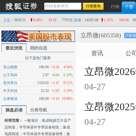
行情
个股
上证
：3919.51
0.49%
19.16
7707亿
深成
：14295.08
1.31%
184.96
9
立昂微
(605358)
沪股通
最近浏览
我的自选
资讯
公
以下是热门股票
东山精密
196.96
+9.28
4.94%
立昂微20
山子高科
2.97
-0.04
-1.33%
贵州茅台
1310.02
+1.47
0.11%
04-27
中天科技
33.32
+1.03
3.19%
云南锗业
100.08
+9.10
10.00%
立昂微20
操盘必读
分类导航
04-27
经营范围：
一般项目：集成电路芯片及产
品制造；半导体器件专用设备制造；集成
电路制造；半导体器件专用设备销售；集