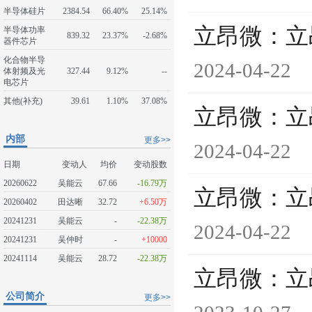
半导体硅片
2384.54
66.40%
25.14%
立昂微：立
半导体功率
839.32
23.37%
-2.68%
器件芯片
化合物半导
2024-04-22
体射频及光
327.44
9.12%
--
电芯片
其他(补充)
39.61
1.10%
37.08%
立昂微：立
内部
更多>>
2024-04-22
日期
变动人
均价
变动股数
20260622
吴能云
67.66
-16.79万
立昂微：立
20260402
田达晰
32.72
+6.50万
20241231
吴能云
-
-22.38万
2024-04-22
20241231
吴仲时
-
+10000
20241114
吴能云
28.72
-22.38万
立昂微：立
公司简介
更多>>