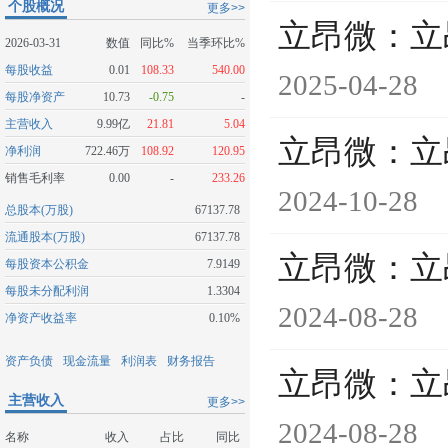
个股概况
更多>>
立昂微：立
2026-03-31
数值
同比%
当季环比%
每股收益
0.01
108.33
540.00
2025-04-28
每股净资产
10.73
-0.75
-
主营收入
9.99亿
21.81
5.04
立昂微：立
净利润
722.46万
108.92
120.95
销售毛利率
0.00
-
233.26
2024-10-28
总股本(万股)
67137.78
流通股本(万股)
67137.78
立昂微：立
每股资本公积金
7.9149
每股未分配利润
1.3304
2024-08-28
净资产收益率
0.10%
资产负债
现金流量
利润表
财务报告
立昂微：立
主营收入
更多>>
2024-08-28
名称
收入
占比
同比