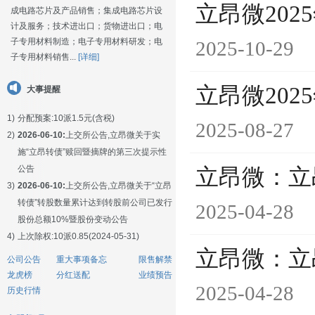
立昂微20
成电路芯片及产品销售；集成电路芯片设
计及服务；技术进出口；货物进出口；电
子专用材料制造；电子专用材料研发；电
2025-10-29
子专用材料销售...
[详细]
立昂微202
大事提醒
1)
分配预案:10派1.5元(含税)
2025-08-27
2)
2026-06-10:
上交所公告,立昂微关于实
施“立昂转债”赎回暨摘牌的第三次提示性
公告
立昂微：立
3)
2026-06-10:
上交所公告,立昂微关于“立昂
转债”转股数量累计达到转股前公司已发行
2025-04-28
股份总额10%暨股份变动公告
4)
上次除权:10派0.85(2024-05-31)
立昂微：立
公司公告
重大事项备忘
限售解禁
龙虎榜
分红送配
业绩预告
2025-04-28
历史行情