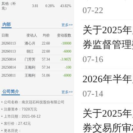
其他（补
3.81
0.28%
43.82%
07-22
充）
内部
更多>>
关于202
日期
变动人
均价
变动股数
券监督管理
20260113
潘心月
22.60
-10000
20260113
胡江
22.60
-6000
07-16
20250814
门芳芳
57.34
-3.90万
20250814
王顺利
57.34
-100
20250811
王顺利
51.06
-6900
2026年半
07-14
公司简介
更多>>
公司名称：南京冠石科技股份有限公司
注册资本：7328万元
关于202
上市日期：2021-08-12
发行价：27.42元
券交易所审
更名历史：