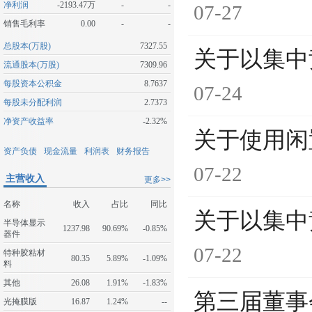
净利润
-2193.47万
-
-
07-27
销售毛利率
0.00
-
-
总股本(万股)
7327.55
关于以集中
流通股本(万股)
7309.96
每股资本公积金
8.7637
07-24
每股未分配利润
2.7373
净资产收益率
-2.32%
关于使用闲
资产负债
现金流量
利润表
财务报告
07-22
主营收入
更多>>
名称
收入
占比
同比
关于以集中
半导体显示
1237.98
90.69%
-0.85%
器件
07-22
特种胶粘材
80.35
5.89%
-1.09%
料
其他
26.08
1.91%
-1.83%
第三届董事
光掩膜版
16.87
1.24%
--