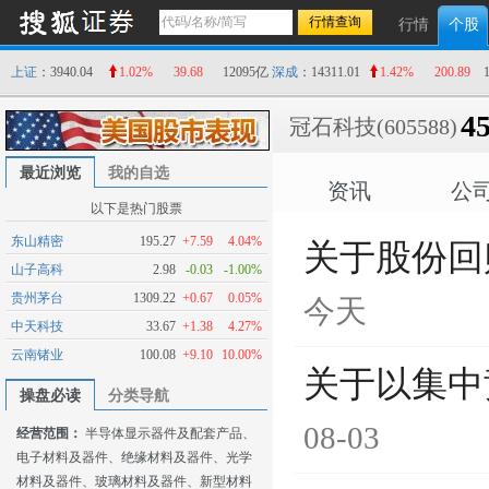
行情
个股
上证
：3940.04
1.02%
39.68
12095亿
深成
：14311.01
1.42%
200.89
45
冠石科技
(605588)
最近浏览
我的自选
资讯
公
以下是热门股票
东山精密
195.27
+7.59
4.04%
关于股份回
山子高科
2.98
-0.03
-1.00%
贵州茅台
1309.22
+0.67
0.05%
今天
中天科技
33.67
+1.38
4.27%
云南锗业
100.08
+9.10
10.00%
关于以集中
操盘必读
分类导航
08-03
经营范围：
半导体显示器件及配套产品、
电子材料及器件、绝缘材料及器件、光学
材料及器件、玻璃材料及器件、新型材料