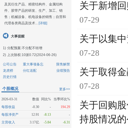
关于新增回
及其衍生产品、精密结构件、金属结构
件、胶带产品的研发、生产、加工、销
售；机械设备、机电设备的销售；自营和
07-29
代理各类商品及技术...
[详细]
关于以集中
大事提醒
1)
分配预案:不分配不转增
07-28
2)
上次除权:10派0.72(2024-06-26)
公司公告
重大事项备忘
限售解禁
关于取得金
龙虎榜
分红送配
业绩预告
历史行情
07-28
个股概况
更多>>
2026-03-31
数值
同比%
当季环比%
关于回购股
每股收益
-0.30
-
194.29
每股净资产
12.91
-8.13
-
持股情况的
主营收入
3.17亿
-5.84
-6.31