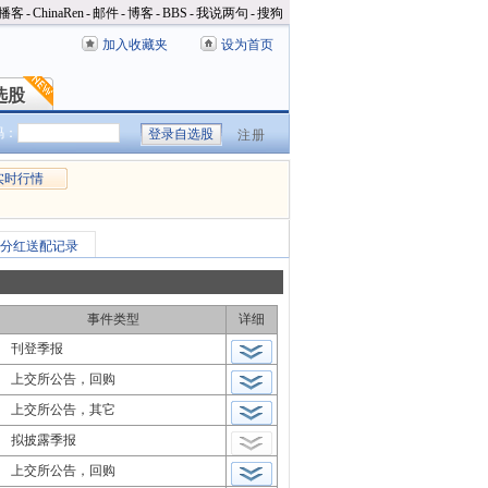
播客
-
ChinaRen
-
邮件
-
博客
-
BBS
-
我说两句
-
搜狗
加入收藏夹
设为首页
选股
选股
码：
注册
实时行情
分红送配记录
事件类型
详细
刊登季报
上交所公告，回购
上交所公告，其它
拟披露季报
上交所公告，回购