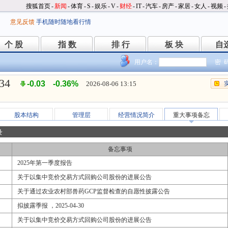
搜狐首页
-
新闻
-
体育
-
S
-
娱乐
-
V
-
财经
-
IT
-
汽车
-
房产
-
家居
-
女人
-
视频
-
意见反馈
手机随时随地看行情
个 股
指 数
排 行
板 块
自
个 股
指 数
排 行
板 块
自
用户名：
密 
.34
-0.03
-0.36%
2026-08-06 13:15
股本结构
管理层
经营情况简介
重大事项备忘
录
备忘事项
2025年第一季度报告
关于以集中竞价交易方式回购公司股份的进展公告
关于通过农业农村部兽药GCP监督检查的自愿性披露公告
拟披露季报 ，2025-04-30
关于以集中竞价交易方式回购公司股份的进展公告