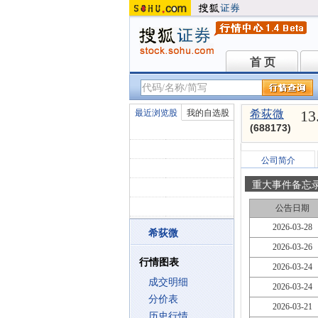
首 页
首 页
13
最近浏览股
我的自选股
希荻微
(688173)
公司简介
重大事件备忘
公告日期
2026-03-28
希荻微
2026-03-26
行情图表
2026-03-24
成交明细
2026-03-24
分价表
2026-03-21
历史行情