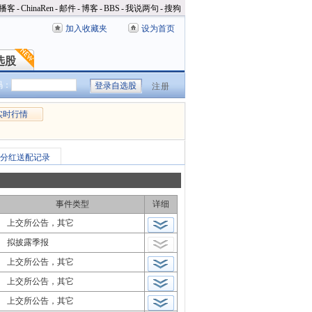
播客
-
ChinaRen
-
邮件
-
博客
-
BBS
-
我说两句
-
搜狗
加入收藏夹
设为首页
选股
选股
码：
注册
实时行情
分红送配记录
事件类型
详细
上交所公告，其它
拟披露季报
上交所公告，其它
上交所公告，其它
上交所公告，其它