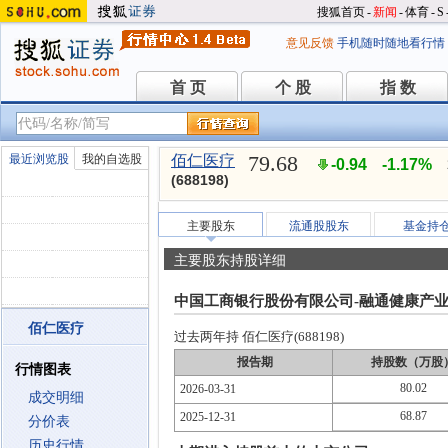
搜狐首页
-
新闻
-
体育
-
S
意见反馈
手机随时随地看行情
首 页
个 股
指 数
首 页
个 股
指 数
79.68
最近浏览股
我的自选股
佰仁医疗
-0.94
-1.17%
(688198)
主要股东
流通股股东
基金持
主要股东持股详细
中国工商银行股份有限公司-融通健康产
佰仁医疗
过去两年持 佰仁医疗(688198)
报告期
持股数（万股
行情图表
80.02
2026-03-31
成交明细
68.87
2025-12-31
分价表
历史行情