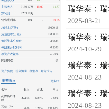
每股净资产
4.66
-9.28
-
瑞华泰：瑞
主营收入
9186.12万
15.90
-11.77
净利润
-2263.16万
-
-
2025-03-21
销售毛利率
0.00
-
19.75
总股本(万股)
18000.18
流通股本(万股)
18000.18
瑞华泰：瑞
每股资本公积金
3.0838
2024-10-29
每股未分配利润
-0.2206
净资产收益率
-2.70%
同股同权
是
瑞华泰：瑞
资产负债
现金流量
利润表
财务报告
2024-08-23
主营收入
更多>>
名称
收入
占比
同比
瑞华泰：瑞
高性能PI薄
374.66
96.88%
12.83%
膜
2024-08-23
其他（补
6.69
1.73%
131.80%