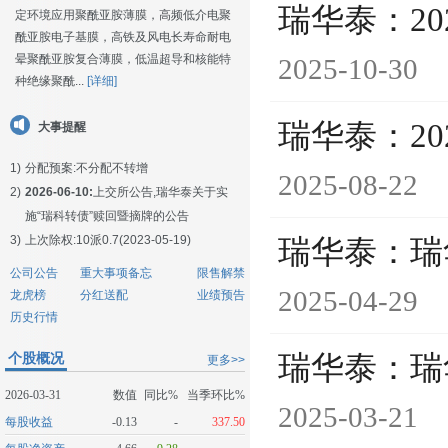
瑞华泰：2
定环境应用聚酰亚胺薄膜，高频低介电聚
酰亚胺电子基膜，高铁及风电长寿命耐电
晕聚酰亚胺复合薄膜，低温超导和核能特
2025-10-30
种绝缘聚酰...
[详细]
瑞华泰：2
大事提醒
1)
分配预案:不分配不转增
2025-08-22
2)
2026-06-10:
上交所公告,瑞华泰关于实
施“瑞科转债”赎回暨摘牌的公告
3)
上次除权:10派0.7(2023-05-19)
瑞华泰：瑞
公司公告
重大事项备忘
限售解禁
2025-04-29
龙虎榜
分红送配
业绩预告
历史行情
个股概况
瑞华泰：瑞
更多>>
2026-03-31
数值
同比%
当季环比%
2025-03-21
每股收益
-0.13
-
337.50