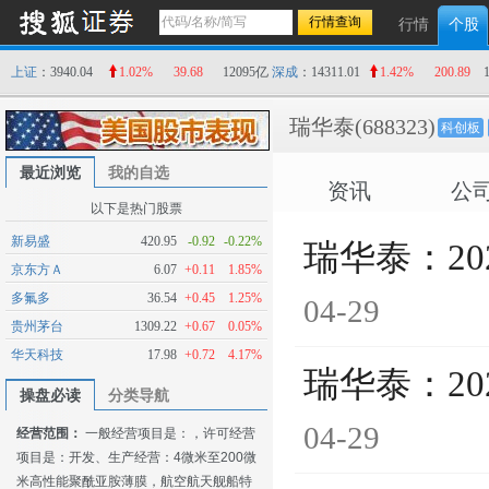
行情
个股
上证
：3940.04
1.02%
39.68
12095亿
深成
：14311.01
1.42%
200.89
瑞华泰
(688323)
科创板
最近浏览
我的自选
资讯
公
以下是热门股票
新易盛
420.95
-0.92
-0.22%
瑞华泰：2
京东方Ａ
6.07
+0.11
1.85%
多氟多
36.54
+0.45
1.25%
04-29
贵州茅台
1309.22
+0.67
0.05%
华天科技
17.98
+0.72
4.17%
瑞华泰：2
操盘必读
分类导航
04-29
经营范围：
一般经营项目是：，许可经营
项目是：开发、生产经营：4微米至200微
米高性能聚酰亚胺薄膜，航空航天舰船特