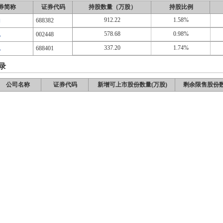
券简称
证券代码
持股数量（万股）
持股比例
912.22
1.58%
物
688382
578.68
0.98%
配
002448
337.20
1.74%
电
688401
录
公司名称
证券代码
新增可上市股份数量(万股)
剩余限售股份数