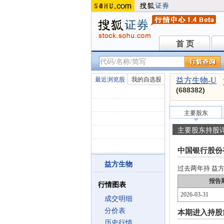
首 页
首 页
最近浏览股
我的自选股
益方生物-U
(688382)
主要股东
主要股东持股
中国银行股份
益方生物
过去两年持 益方生
报告
行情图表
2026-03-31
成交明细
分价表
本期进入持股
历史行情