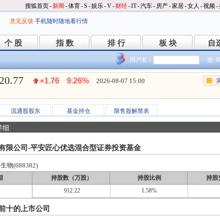
搜狐首页
-
新闻
-
体育
-
S
-
娱乐
-
V
-
财经
-
IT
-
汽车
-
房产
-
家居
-
女人
-
视频
-
意见反馈
手机随时随地看行情
个 股
指 数
排 行
板 块
自
个 股
指 数
排 行
板 块
自
用户名：
密 
20.77
+1.76
9.26%
2026-08-07 15:00
流通股股东
基金持仓
限售股解禁表
详细
有限公司-平安匠心优选混合型证券投资基金
物(688382)
期
持股数（万股）
持股比例
持股
912.22
1.58%
前十的上市公司