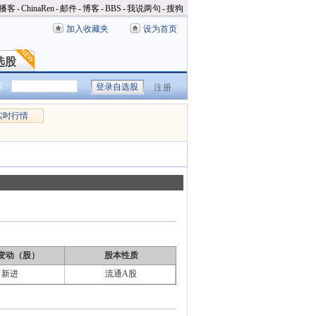
播客
-
ChinaRen
-
邮件
-
博客
-
BBS
-
我说两句
-
搜狗
加入收藏夹
设为首页
选股
选股
码：
注册
实时行情
变动（股）
股本性质
新进
流通A股