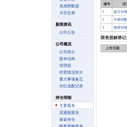
编号
证
龙虎榜数据
1
益方生
大宗交易
2
中原内
新闻资讯
3
路维光
公司公告
限售股解禁记
公司概况
上市日期
公司简介
股本结构
管理层
经营情况简介
重大事项备忘
分红送配记录
持仓明细
主要股东
流通股股东
基金持仓
限售股解禁表