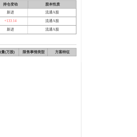
持仓变动
股本性质
新进
流通A股
+133.14
流通A股
新进
流通A股
量(万股)
限售事情类型
方案特征