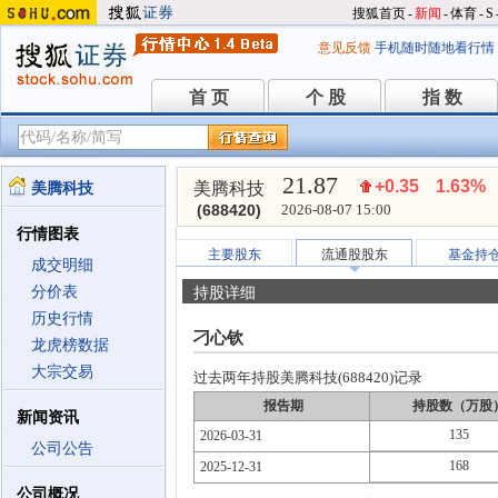
搜狐首页
-
新闻
-
体育
-
S
意见反馈
手机随时随地看行情
首 页
个 股
指 数
首 页
个 股
指 数
21.87
+0.35
1.63%
美腾科技
美腾科技
(688420)
2026-08-07 15:00
行情图表
主要股东
流通股股东
基金持
成交明细
分价表
持股详细
历史行情
刁心钦
龙虎榜数据
大宗交易
过去两年持股美腾科技(688420)记录
报告期
持股数（万股
新闻资讯
135
2026-03-31
公司公告
168
2025-12-31
公司概况