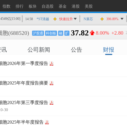
指数
排行
板块
自选股
基金
港股
美股
14549亿
[15:00]
14:58
*ST清越
快速拉升
N展芯
396.89%
14:56
上工Ｂ股
快速拉升
37.82
细胞
(688520)
8.00%
+2.80
沪股通
科创板
融
扩
14:56
爱丽家居
快速拉升
14:56
金凯生科
涨停
资讯
公司新闻
公告
财报
14:56
南亚新材
猛烈打压
14:55
成都先导
跌停
细胞2026年第一季度报告
14:55
盛达资源
涨停
14:55
盛达资源
快速拉升
细胞2025年年度报告摘要
14:54
永安药业
快速拉升
14:53
中农立华
快速拉升
细胞2025年第三季度报告
10-30
细胞2025年半年度报告