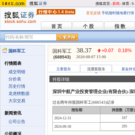
搜狐首页
-
新闻
-
体育
-
S
意见反馈
手机随时随地看行情
首 页
个 股
指 数
首 页
个 股
指 数
38.37
+0.07
0.18%
国科军工
国科军工
(688543)
2026-08-07 15:00
行情图表
主要股东
流通股股东
基金持
成交明细
分价表
持股详细
历史行情
深圳中航产业投资管理企业(有限合伙)-
龙虎榜数据
大宗交易
过去两年持股国科军工(688543)记录
报告期
持股数（万股
新闻资讯
167
2024-12-31
公司公告
295
2024-09-30
公司概况