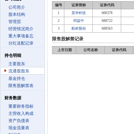
编号
证券简称
证券代码
公司简介
1
昊华科技
600378
股本结构
2
同益中
688722
管理层
3
航材股份
688563
经营情况简介
重大事项备忘
限售股解禁记录
分红送配记录
上市日期
公司名称
证券代码
持仓明细
主要股东
流通股股东
基金持仓
限售股解禁表
财务数据
重要财务指标
主营收入构成
资产负债表
现金流量表