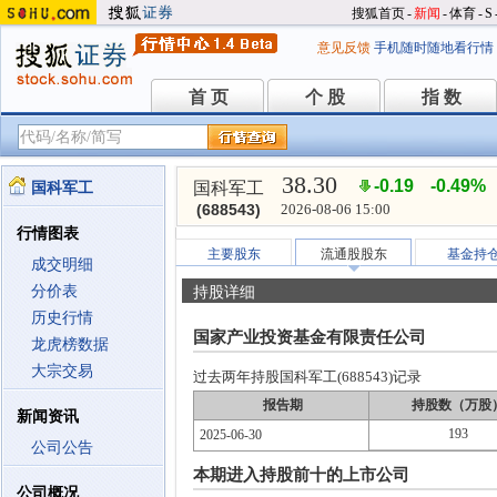
搜狐首页
-
新闻
-
体育
-
S
意见反馈
手机随时随地看行情
首 页
个 股
指 数
首 页
个 股
指 数
38.30
-0.19
-0.49%
国科军工
国科军工
(688543)
2026-08-06 15:00
行情图表
主要股东
流通股股东
基金持
成交明细
分价表
持股详细
历史行情
国家产业投资基金有限责任公司
龙虎榜数据
大宗交易
过去两年持股国科军工(688543)记录
报告期
持股数（万股
新闻资讯
193
2025-06-30
公司公告
本期进入持股前十的上市公司
公司概况