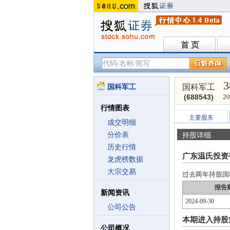
首 页
首 页
3
国科军工
国科军工
(688543)
20
行情图表
主要股东
成交明细
分价表
持股详细
历史行情
广东温氏投资
龙虎榜数据
大宗交易
过去两年持股国科军
报告
新闻资讯
2024-09-30
公司公告
本期进入持股
公司概况