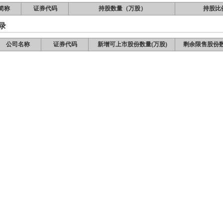
简称
证券代码
持股数量（万股）
持股比
录
公司名称
证券代码
新增可上市股份数量(万股)
剩余限售股份数