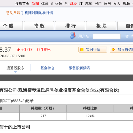
搜狐首页
-
新闻
-
体育
-
S
-
娱乐
-
V
-
财经
-
IT
-
汽车
-
房产
-
家居
-
女人
-
视频
-
意见反馈
手机随时随地看行情
个 股
指 数
排 行
板 块
自
个 股
指 数
排 行
板 块
自
用户名：
密 
8.37
+0.07
0.18%
实时行情
加入自选
26-08-07 15:00
流通股股东
基金持仓
限售股解禁表
有限公司-珠海横琴温氏肆号创业投资基金合伙企业(有限合伙)
工(688543)记录
期
持股数（万股）
持股比例
217
1.24%
前十的上市公司