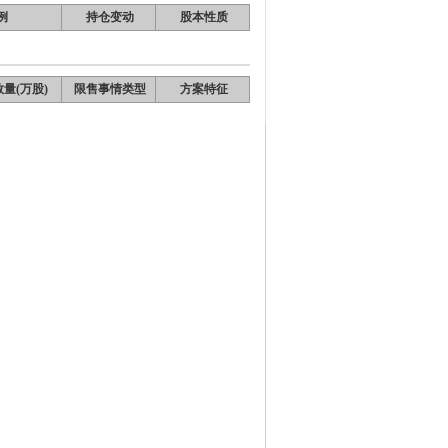
例
持仓变动
股本性质
量(万股)
限售事情类型
方案特征