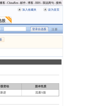
播客
-
ChinaRen
-
邮件
-
博客
-
BBS
-
我说两句
-
搜狗
加入收藏夹
设为首页
选股
选股
码：
注册
股
持股变动
股本性质
新进
流通A股